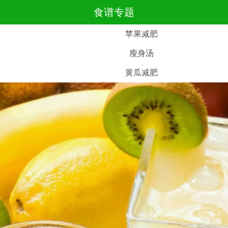
食谱专题
苹果减肥
瘦身汤
黄瓜减肥