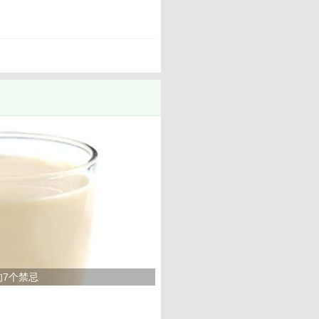
>
的7个禁忌