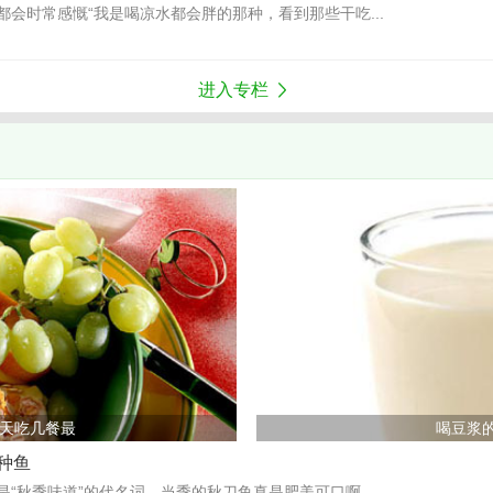
都会时常感慨“我是喝凉水都会胖的那种，看到那些干吃...
进入专栏
>
天吃几餐最
喝豆浆
种鱼
“秋季味道”的代名词。当季的秋刀鱼真是肥美可口啊...