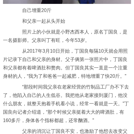
自己增重20斤
和父亲一起从头开始
照片上的小伙就是小野杰西本人，原名丁国良，是
一名摄影师。父亲叫丁有旺，今年53岁。
从2017年3月10日开始，丁国良每隔10天就会用照
片记录下自己和父亲的身材。父子俩第一张照片中，丁国良
和父亲都有着啤酒肚和赘肉。但丁国良其实一直是一个注重
身材的人，“我为了和爸爸一起减肥，特地增重了快20斤。”
“那段时间我父亲在老家经营的竹制品工厂办不下去
了，他陷入自己的人生低谷。我把他从老家接到厦门，他没
什么朋友，就整天抱着手机看小说，经常一看就是一天。”丁
国良向记者介绍道，“那个时候父亲挺着大大的啤酒肚，有
160多斤，身体各个指标都超，还常酗酒。”
父亲的消沉让丁国良不安，也激励了他想去改变父