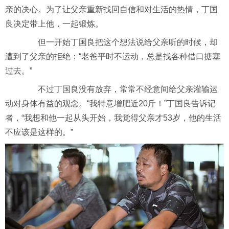
亲的决心。为了让父亲重新找回自信和对生活的热情，丁国
良决定带上他，一起锻炼。
但一开始丁国良把这个想法说给父亲听的时候，却
遭到了父亲的拒绝：“老爸平时不运动，总是找各种借口搪塞
过去。”
不过丁国良没有放弃，常常不经意间给父亲灌输运
动对身体有益的观念。“我特意增肥近20斤！”丁国良告诉记
者，“我想和他一起从头开始，我觉得父亲才53岁，他的生活
不应该是这样的。”