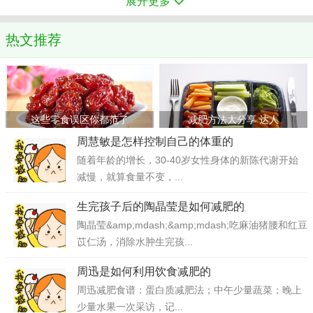
展开更多
热文推荐
这些零食误区你都范了
减肥方法大分享 达人
周慧敏是怎样控制自己的体重的
随着年龄的增长，30-40岁女性身体的新陈代谢开始
减慢，就算食量不变，...
生完孩子后的陶晶莹是如何减肥的
陶晶莹&amp;mdash;&amp;mdash;吃麻油猪腰和红豆
苡仁汤，消除水肿生完孩...
周迅是如何利用饮食减肥的
周迅减肥食谱：蛋白质减肥法；中午少量蔬菜；晚上
少量水果一次采访，记...