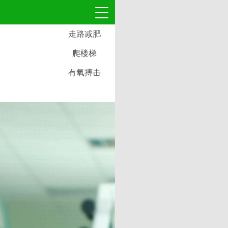
走路减肥
爬楼梯
有氧搏击