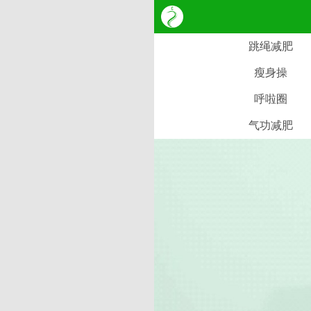
跳绳减肥
瘦身操
呼啦圈
气功减肥