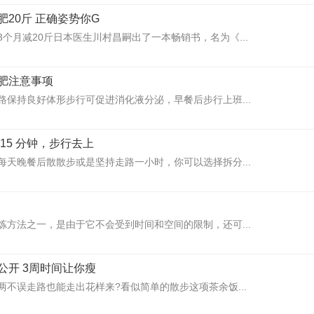
20斤 正确姿势你G
个月减20斤日本医生川村昌嗣出了一本畅销书，名为《...
肥注意事项
路保持良好体形步行可促进消化液分泌，早餐后步行上班...
15 分钟，步行去上
每天晚餐后散散步或是坚持走路一小时，你可以选择拆分...
炼方法之一，是由于它不会受到时间和空间的限制，还可...
公开 3周时间让你瘦
两不误走路也能走出花样来?看似简单的散步这项茶余饭...