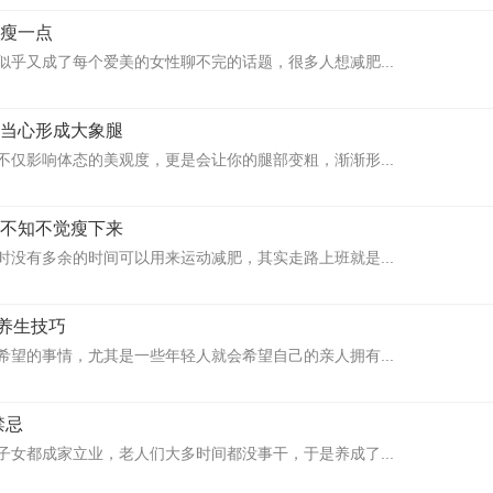
天瘦一点
似乎又成了每个爱美的女性聊不完的话题，很多人想减肥...
 当心形成大象腿
不仅影响体态的美观度，更是会让你的腿部变粗，渐渐形...
你不知不觉瘦下来
时没有多余的时间可以用来运动减肥，其实走路上班就是...
养生技巧
希望的事情，尤其是一些年轻人就会希望自己的亲人拥有...
禁忌
子女都成家立业，老人们大多时间都没事干，于是养成了...