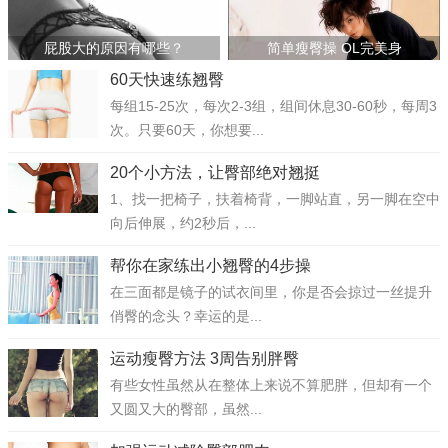
屁股大的原因有哪些？
简单瘦臀操 OL完美身
60天快速练翘臀
每组15-25次，每次2-3组，组间休息30-60秒，每周3
次。只要60天，你想要...
20个小方法，让臀部绝对翘挺
1、找一把椅子，扶着椅背，一脚站直，另一脚在空中
向后伸展，约2秒后，...
帮你在家练出小翘臀的4步操
在三面都是镜子的试衣间里，你是否会掠过一丝提升
俏臀的念头？幸运的是...
运动瘦臀方法 3周告别胖臀
有些女性虽然从在整体上来说不算肥胖，但却有一个
又圆又大的臀部，虽然...