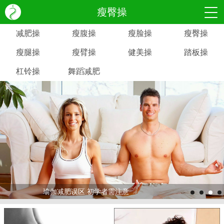
瘦臀操
减肥操
瘦腹操
瘦脸操
瘦臀操
瘦腿操
瘦臂操
健美操
踏板操
杠铃操
舞蹈减肥
瑜伽减肥误区 初学者需注意
>
>