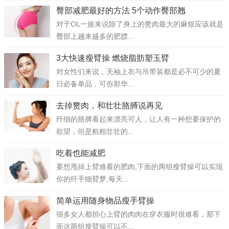
臀部减肥最好的方法 5个动作臀部翘
对于OL一族来说除了身上的赘肉最大的麻烦应该就是
臀部上越来越多的肥膘...
3大快速瘦臂操 燃烧脂肪塑玉臂
对女性们来说，无袖上衣与吊带装都是必不可少的夏
日必备单品，可你那华...
去掉赘肉，和壮壮胳膊说再见
纤细的胳膊看起来漂亮可人，让人有一种想要保护的
欲望，但是粗粗壮壮的...
吃着也能减肥
要想甩掉上臂难看的肥肉,下面的两组瘦臂操可以实现
你的纤手细臂梦,每天...
简单运用随身物品瘦手臂操
很多女人都担心上臂的肉肉在穿衣服时很难看，那下
面这两组瘦臂操可以不...