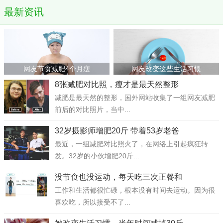
最新资讯
网友节食减肥4个月瘦
网友改变这些生活习惯
8张减肥对比照，瘦才是最天然整形
减肥是最天然的整形，国外网站收集了一组网友减肥
前后的对比照片，当中...
32岁摄影师增肥20斤 带着53岁老爸
最近，一组减肥对比照火了，在网络上引起疯狂转
发。32岁的小伙增肥20斤...
没节食也没运动，每天吃三次正餐和
工作和生活都很忙碌，根本没有时间去运动。因为很
喜欢吃，所以接受不了...