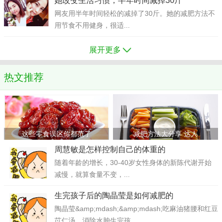
她改变生活习惯，半年时间减掉30斤
网友用半年时间轻松的减掉了30斤。她的减肥方法不
用节食不用健身，很适...
展开更多
热文推荐
这些零食误区你都范了
减肥方法大分享 达人
周慧敏是怎样控制自己的体重的
随着年龄的增长，30-40岁女性身体的新陈代谢开始
减慢，就算食量不变，...
生完孩子后的陶晶莹是如何减肥的
陶晶莹&amp;mdash;&amp;mdash;吃麻油猪腰和红豆
苡仁汤，消除水肿生完孩...