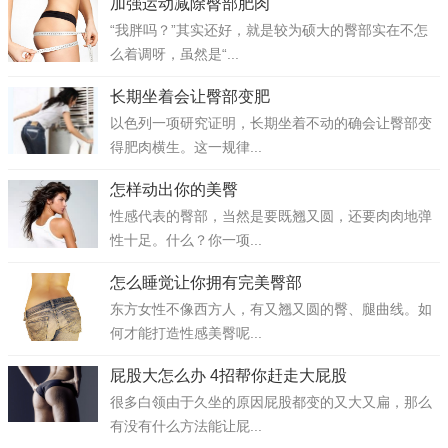
加强运动减除臀部肥肉
“我胖吗？”其实还好，就是较为硕大的臀部实在不怎
么着调呀，虽然是“...
长期坐着会让臀部变肥
以色列一项研究证明，长期坐着不动的确会让臀部变
得肥肉横生。这一规律...
怎样动出你的美臀
性感代表的臀部，当然是要既翘又圆，还要肉肉地弹
性十足。什么？你一项...
怎么睡觉让你拥有完美臀部
东方女性不像西方人，有又翘又圆的臀、腿曲线。如
何才能打造性感美臀呢...
屁股大怎么办 4招帮你赶走大屁股
很多白领由于久坐的原因屁股都变的又大又扁，那么
有没有什么方法能让屁...