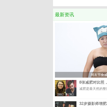
最新资讯
网友节食减
8张减肥对比照
减肥是最天然的整
32岁摄影师增肥