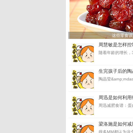
这些零食误
周慧敏是怎样控
随着年龄的增长，3
生完孩子后的陶
陶晶莹&amp;md
周迅是如何利用
周迅减肥食谱：蛋
梁洛施是如何减
很多MM都认为这