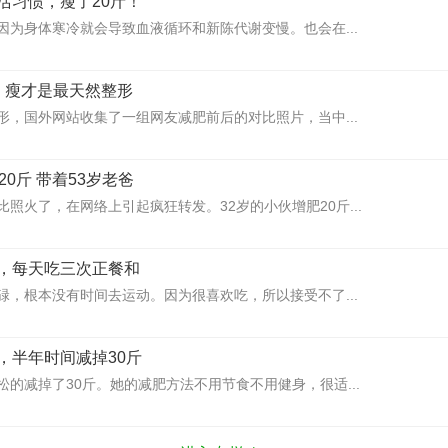
活习惯，瘦了20斤！
因为身体寒冷就会导致血液循环和新陈代谢变慢。也会在...
，瘦才是最天然整形
形，国外网站收集了一组网友减肥前后的对比照片，当中...
20斤 带着53岁老爸
照火了，在网络上引起疯狂转发。32岁的小伙增肥20斤...
，每天吃三次正餐和
碌，根本没有时间去运动。因为很喜欢吃，所以接受不了...
，半年时间减掉30斤
的减掉了30斤。她的减肥方法不用节食不用健身，很适...