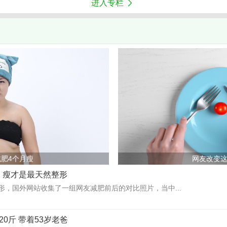
进入专栏
肥4个月瘦
网友改变
，瘦才是最天然整形
形，国外网站收集了一组网友减肥前后的对比照片，当中...
20斤 带着53岁老爸