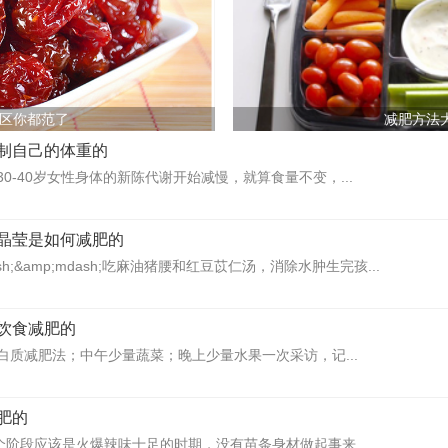
区你都范了
减肥方法
制自己的体重的
0-40岁女性身体的新陈代谢开始减慢，就算食量不变，...
晶莹是如何减肥的
ash;&amp;mdash;吃麻油猪腰和红豆苡仁汤，消除水肿生完孩...
饮食减肥的
白质减肥法；中午少量蔬菜；晚上少量水果一次采访，记...
肥的
个阶段应该是火爆辣味十足的时期，没有苗条身材做起事来...