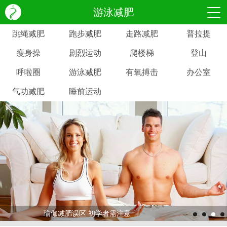
游泳减肥
跳绳减肥
跑步减肥
走路减肥
普拉提
瘦身操
剧烈运动
爬楼梯
登山
呼啦圈
游泳减肥
有氧搏击
办公室
气功减肥
睡前运动
瑜伽减肥误区 初学者需注意