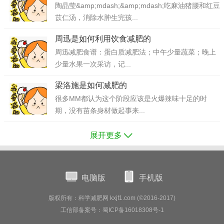
陶晶莹&amp;mdash;&amp;mdash;吃麻油猪腰和红豆
苡仁汤，消除水肿生完孩...
周迅是如何利用饮食减肥的
周迅减肥食谱：蛋白质减肥法；中午少量蔬菜；晚上
少量水果一次采访，记...
梁洛施是如何减肥的
很多MM都认为这个阶段应该是火爆辣味十足的时
期，没有苗条身材做起事来...
展开更多
电脑版
手机版
版权所有：科学减肥网 kxjf1.com (©2016-2017)
工信部备案号：蜀ICP备16018308号-1