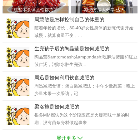
这些零食误区你都范了
减肥方法大分享 达人
周慧敏是怎样控制自己的体重的
随着年龄的增长，30-40岁女性身体的新陈代谢开始
减慢，就算食量不变，...
生完孩子后的陶晶莹是如何减肥的
陶晶莹&amp;mdash;&amp;mdash;吃麻油猪腰和红豆
苡仁汤，消除水肿生完孩...
周迅是如何利用饮食减肥的
周迅减肥食谱：蛋白质减肥法；中午少量蔬菜；晚上
少量水果一次采访，记...
梁洛施是如何减肥的
很多MM都认为这个阶段应该是火爆辣味十足的时
期，没有苗条身材做起事来...
展开更多