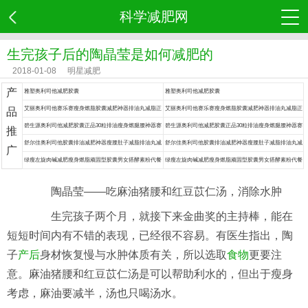
科学减肥网
生完孩子后的陶晶莹是如何减肥的
2018-01-08
明星减肥
产
雅塑奥利司他减肥胶囊
雅塑奥利司他减肥胶囊
艾丽奥利司他赛乐赛瘦身燃脂胶囊减肥神器排油丸减脂正
艾丽奥利司他赛乐赛瘦身燃脂胶囊减肥神器排油丸减脂正
品
品药
品药
碧生源奥利司他减肥胶囊正品30粒排油瘦身燃腿腰神器赛
碧生源奥利司他减肥胶囊正品30粒排油瘦身燃腿腰神器赛
推
乐赛丸脂药
乐赛丸脂药
舒尔佳奥利司他胶囊排油减肥神器瘦腰肚子减脂排油丸减
舒尔佳奥利司他胶囊排油减肥神器瘦腰肚子减脂排油丸减
广
肥药
肥药
绿瘦左旋肉碱减肥瘦身燃脂顽固型胶囊男女搭酵素粉代餐
绿瘦左旋肉碱减肥瘦身燃脂顽固型胶囊男女搭酵素粉代餐
食品餐神器
食品餐神器
陶
晶莹——吃麻油猪腰和红豆苡仁汤，消除水肿
生完孩子两个月，就接下来金曲奖的主持棒，能在
短短时间内有不错的表现，已经很不容易。有医生指出，陶
子
产后
身材恢复慢与水肿体质有关，所以选取
食物
更要注
意。麻油猪腰和红豆苡仁汤是可以帮助利水的，但出于瘦身
考虑，麻油要减半，汤也只喝汤水。