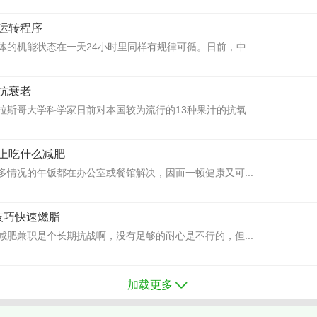
运转程序
的机能状态在一天24小时里同样有规律可循。日前，中...
抗衰老
斯哥大学科学家日前对本国较为流行的13种果汁的抗氧...
上吃什么减肥
多情况的午饭都在办公室或餐馆解决，因而一顿健康又可...
技巧快速燃脂
减肥兼职是个长期抗战啊，没有足够的耐心是不行的，但...
加载更多