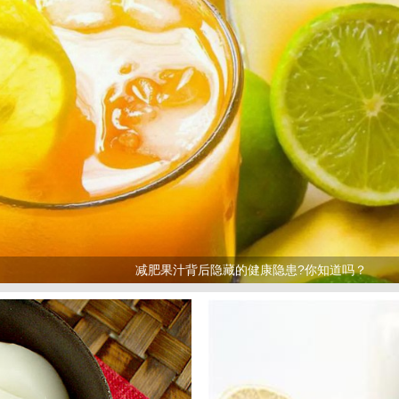
减肥果汁背后隐藏的健康隐患?你知道吗？
>