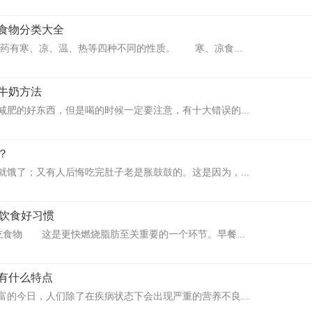
食物分类大全
指药有寒、凉、温、热等四种不同的性质。 寒、凉食...
牛奶方法
减肥的好东西，但是喝的时候一定要注意，有十大错误的...
？
就饿了；又有人后悔吃完肚子老是胀鼓鼓的。这是因为，...
的饮食好习惯
吃食物 这是更快燃烧脂肪至关重要的一个环节。早餐...
有什么特点
富的今日，人们除了在疾病状态下会出现严重的营养不良...