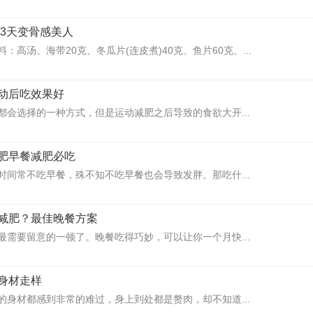
 3天变骨感美人
高汤、海带20克、冬瓜片(连皮煮)40克、鱼片60克、...
动后吃效果好
都会选择的一种方式，但是运动减肥之后导致的食欲大开...
肥早餐减肥必吃
时间常不吃早餐，殊不知不吃早餐也会导致发胖。那吃什...
减肥？最佳晚餐方案
最需要留意的一顿了。晚餐吃得巧妙，可以让你一个月快...
身材走样
的身材都感到非常的难过，身上到处都是赘肉，却不知道...