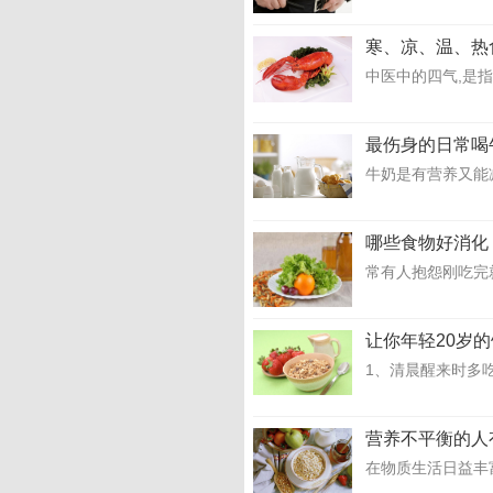
寒、凉、温、热
中医中的四气,是
最伤身的日常喝
牛奶是有营养又能
哪些食物好消化
常有人抱怨刚吃完
让你年轻20岁
1、清晨醒来时多
营养不平衡的人
在物质生活日益丰