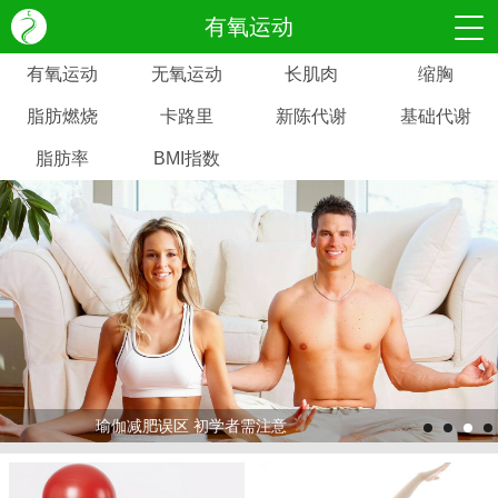
有氧运动
有氧运动
无氧运动
长肌肉
缩胸
脂肪燃烧
卡路里
新陈代谢
基础代谢
脂肪率
BMI指数
瑜伽减肥误区 初学者需注意
>
>