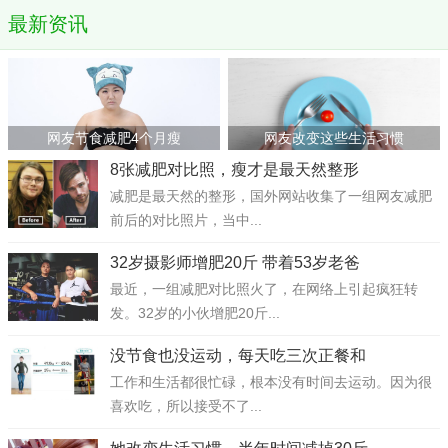
最新资讯
网友节食减肥4个月瘦
网友改变这些生活习惯
8张减肥对比照，瘦才是最天然整形
减肥是最天然的整形，国外网站收集了一组网友减肥
前后的对比照片，当中...
32岁摄影师增肥20斤 带着53岁老爸
最近，一组减肥对比照火了，在网络上引起疯狂转
发。32岁的小伙增肥20斤...
没节食也没运动，每天吃三次正餐和
工作和生活都很忙碌，根本没有时间去运动。因为很
喜欢吃，所以接受不了...