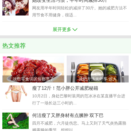
她改变生活习惯，半年时间减掉30斤
网友用半年时间轻松的减掉了30斤。她的减肥方法不
用节食不用健身，很适...
展开更多
热文推荐
这些零食误区你都范了
减肥方法大分享 达人
瘦了12斤！范小胖公开减肥秘籍
10月2日，身处巴黎时装周的范冰冰在某直播平台进
行了一场长达三小时的...
何洁瘦了又胖身材有点臃肿 双下巴
四月不减肥，六月徒伤悲。马上又到了天气炎热露胳
膊露腿的季节，想想以...