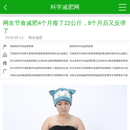
科学减肥网
网友节食减肥4个月瘦了22公斤，8个月后又反弹
了
2018-05-11
网友减肥
产
雅塑奥利司他减肥胶囊
雅塑奥利司他减肥胶囊
艾丽奥利司他赛乐赛瘦身燃脂胶囊减肥神器排油丸减脂正
艾丽奥利司他赛乐赛瘦身燃脂胶囊减肥神器排油丸减脂正
品
品药
品药
碧生源奥利司他减肥胶囊正品30粒排油瘦身燃腿腰神器赛
碧生源奥利司他减肥胶囊正品30粒排油瘦身燃腿腰神器赛
推
乐赛丸脂药
乐赛丸脂药
舒尔佳奥利司他胶囊排油减肥神器瘦腰肚子减脂排油丸减
舒尔佳奥利司他胶囊排油减肥神器瘦腰肚子减脂排油丸减
广
肥药
肥药
绿瘦左旋肉碱减肥瘦身燃脂顽固型胶囊男女搭酵素粉代餐
绿瘦左旋肉碱减肥瘦身燃脂顽固型胶囊男女搭酵素粉代餐
食品餐神器
食品餐神器