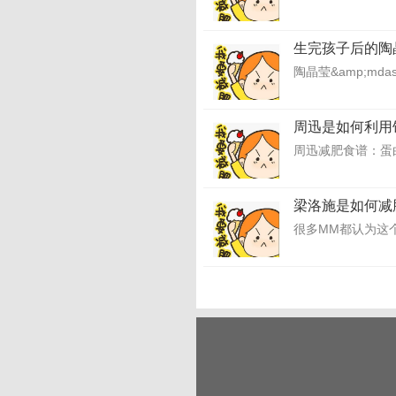
生完孩子后的陶
陶晶莹&amp;md
周迅是如何利用
周迅减肥食谱：蛋
梁洛施是如何减
很多MM都认为这