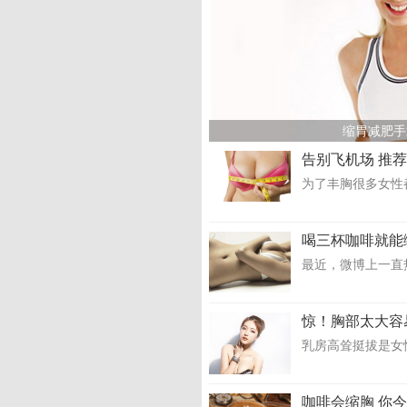
缩胃减肥手
告别飞机场 推
为了丰胸很多女性
喝三杯咖啡就能
最近，微博上一直
惊！胸部太大容
乳房高耸挺拔是女性
咖啡会缩胸 你