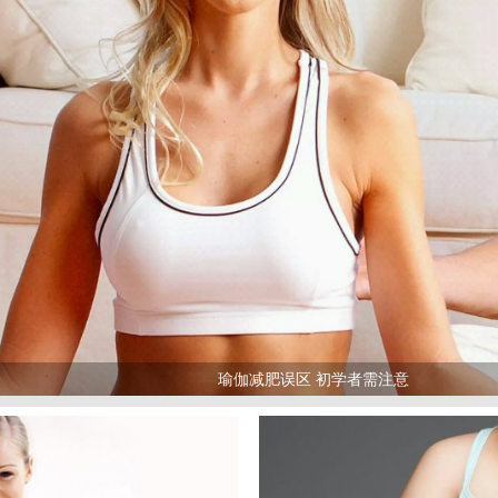
瑜伽减肥误区 初学者需注意
>