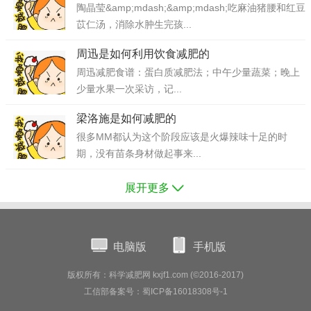
陶晶莹&amp;mdash;&amp;mdash;吃麻油猪腰和红豆
苡仁汤，消除水肿生完孩...
周迅是如何利用饮食减肥的
周迅减肥食谱：蛋白质减肥法；中午少量蔬菜；晚上
少量水果一次采访，记...
梁洛施是如何减肥的
很多MM都认为这个阶段应该是火爆辣味十足的时
期，没有苗条身材做起事来...
展开更多
电脑版
手机版
版权所有：科学减肥网 kxjf1.com (©2016-2017)
工信部备案号：蜀ICP备16018308号-1