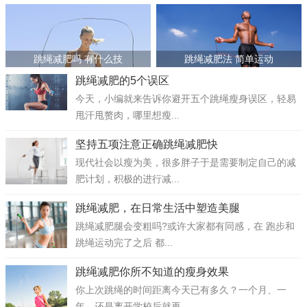
>
>
跳绳减肥吗 有什么技
跳绳减肥法 简单运动
跳绳减肥的5个误区
今天，小编就来告诉你避开五个跳绳瘦身误区，轻易
甩汗甩赘肉，哪里想瘦...
坚持五项注意正确跳绳减肥快
现代社会以瘦为美，很多胖子于是需要制定自己的减
肥计划，积极的进行减...
跳绳减肥，在日常生活中塑造美腿
跳绳减肥腿会变粗吗?或许大家都有同感，在 跑步和
跳绳运动完了之后 都...
跳绳减肥你所不知道的瘦身效果
你上次跳绳的时间距离今天已有多久？一个月、一
年、还是离开学校后就再...