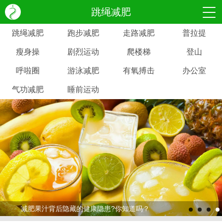
跳绳减肥
跳绳减肥
跑步减肥
走路减肥
普拉提
瘦身操
剧烈运动
爬楼梯
登山
呼啦圈
游泳减肥
有氧搏击
办公室
气功减肥
睡前运动
减肥果汁背后隐藏的健康隐患?你知道吗？