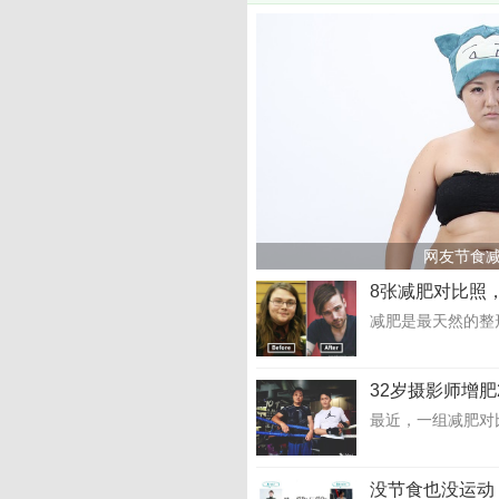
网友节食减
8张减肥对比照
减肥是最天然的整
32岁摄影师增肥
最近，一组减肥对比
没节食也没运动