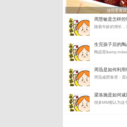
这些零食误
周慧敏是怎样控
随着年龄的增长，3
生完孩子后的陶
陶晶莹&amp;md
周迅是如何利用
周迅减肥食谱：蛋
梁洛施是如何减
很多MM都认为这