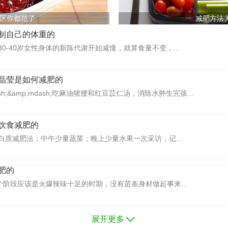
区你都范了
减肥方法
制自己的体重的
0-40岁女性身体的新陈代谢开始减慢，就算食量不变，...
晶莹是如何减肥的
ash;&amp;mdash;吃麻油猪腰和红豆苡仁汤，消除水肿生完孩...
饮食减肥的
白质减肥法；中午少量蔬菜；晚上少量水果一次采访，记...
肥的
个阶段应该是火爆辣味十足的时期，没有苗条身材做起事来...
展开更多