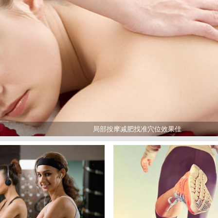
局部按摩减肥找准穴位效果佳
>