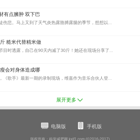
材有点臃肿 双下巴
徒伤悲。马上又到了天气炎热露胳膊露腿的季节，想想以...
0斤 糙米代替精米做
目时透露，自己在90天内减了30斤！她还在现场分享了...
暴瘦会对身体造成哪
，《歌手》最新一期的录制现场，维嘉作为音乐合伙人登...
展开更多
电脑版
手机版
版权所有：科学减肥网 kxjf1.com (©2016-2017)