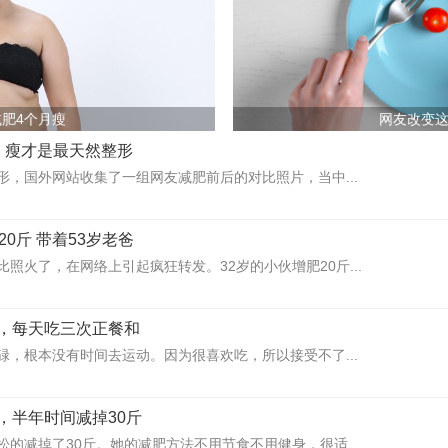
肥4个月瘦
网友改变
，瘦才是最天然整形
形，国外网站收集了一组网友减肥前后的对比照片，当中...
20斤 带着53岁老爸
照火了，在网络上引起疯狂转发。32岁的小伙增肥20斤...
，每天吃三次正餐和
碌，根本没有时间去运动。因为很喜欢吃，所以接受不了...
，半年时间减掉30斤
的减掉了30斤。她的减肥方法不用节食不用健身，很适...