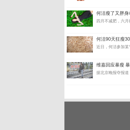
何洁瘦了又胖身
四月不减肥，六月
何洁90天狂瘦3
近日，何洁参加某节
维嘉回应暴瘦 
据北京晚报夺报道