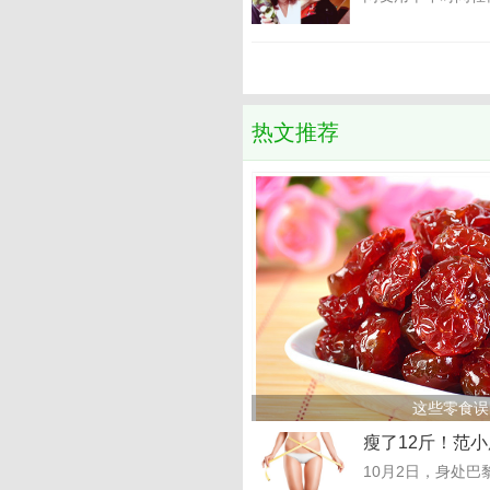
热文推荐
这些零食误
瘦了12斤！范
10月2日，身处巴