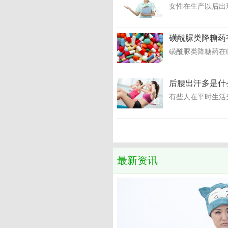
女性在生产以后出
磺酰脲类降糖药
磺酰脲类降糖药在
后腰出汗多是什
有些人在平时生活
最新资讯