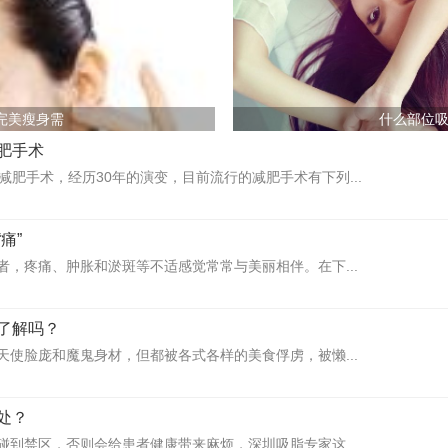
完美瘦身需
什么部位
肥手术
减肥手术，经历30年的演变，目前流行的减肥手术有下列...
痛”
者，疼痛、肿胀和淤斑等不适感觉常常与美丽相伴。在下...
了解吗？
天使脸庞和魔鬼身材，但都被各式各样的美食俘虏，被懒...
处？
碰到禁区，否则会给患者健康带来麻烦，深圳吸脂专家这...