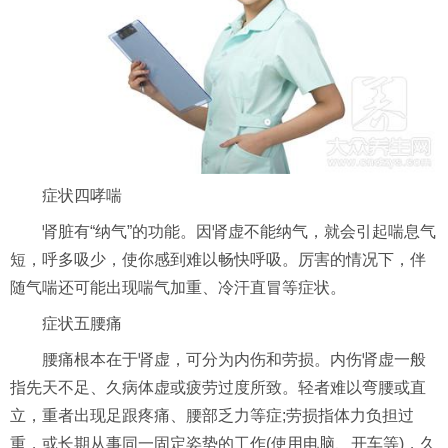
症状四哮喘
肾脏有“纳气”的功能。因肾虚不能纳气，就会引起喘息气
短，呼多吸少，使你感到难以畅快呼吸。厉害的情况下，伴
随气喘还可能出现喘气加重、冷汗直冒等症状。
症状五腰痛
腰痛根本在于肾虚，可分为内伤和劳损。内伤肾虚一般
指先天不足、久病体虚或疲劳过度所致。轻者难以弯腰或直
立，重者出现足跟疼痛、腰部乏力等症;劳损指体力负担过
重，或长期从事同一固定姿势的工作(使用电脑、开车等)，久