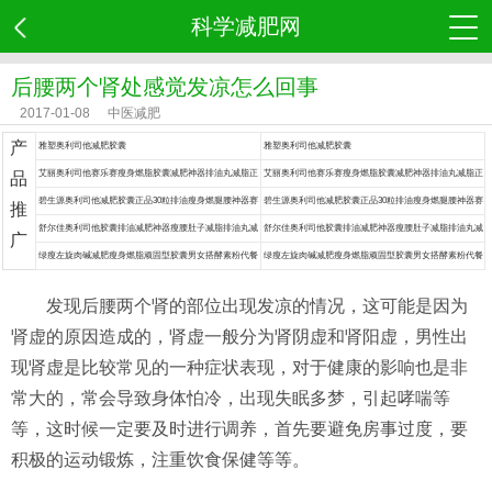
科学减肥网
后腰两个肾处感觉发凉怎么回事
2017-01-08
中医减肥
产
雅塑奥利司他减肥胶囊
雅塑奥利司他减肥胶囊
艾丽奥利司他赛乐赛瘦身燃脂胶囊减肥神器排油丸减脂正
艾丽奥利司他赛乐赛瘦身燃脂胶囊减肥神器排油丸减脂正
品
品药
品药
碧生源奥利司他减肥胶囊正品30粒排油瘦身燃腿腰神器赛
碧生源奥利司他减肥胶囊正品30粒排油瘦身燃腿腰神器赛
推
乐赛丸脂药
乐赛丸脂药
舒尔佳奥利司他胶囊排油减肥神器瘦腰肚子减脂排油丸减
舒尔佳奥利司他胶囊排油减肥神器瘦腰肚子减脂排油丸减
广
肥药
肥药
绿瘦左旋肉碱减肥瘦身燃脂顽固型胶囊男女搭酵素粉代餐
绿瘦左旋肉碱减肥瘦身燃脂顽固型胶囊男女搭酵素粉代餐
食品餐神器
食品餐神器
发现后腰两个肾的部位出现发凉的情况，这可能是因为
肾虚的原因造成的，肾虚一般分为肾阴虚和肾阳虚，男性出
现肾虚是比较常见的一种症状表现，对于健康的影响也是非
常大的，常会导致身体怕冷，出现失眠多梦，引起哮喘等
等，这时候一定要及时进行调养，首先要避免房事过度，要
积极的运动锻炼，注重饮食保健等等。