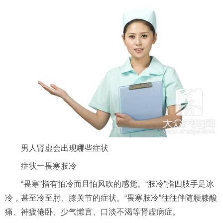
男人肾虚会出现哪些症状
症状一畏寒肢冷
“畏寒”指有怕冷而且怕风吹的感觉。“肢冷”指四肢手足冰
冷，甚至冷至肘、膝关节的症状。“畏寒肢冷”往往伴随腰膝酸
痛、神疲倦卧、少气懒言、口淡不渴等肾虚病症。