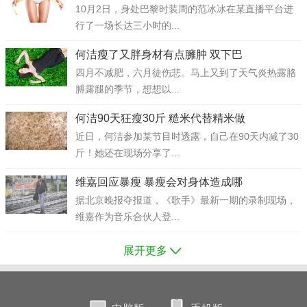
10月2日，身处巴黎时装周的范冰冰在某直播平台进
行了一场长达三小时的...
何洁瘦了又胖身材有点臃肿 双下巴
四月不减肥，六月徒伤悲。马上又到了天气炎热露胳
膊露腿的季节，想想以...
何洁90天狂瘦30斤 糙米代替精米做
近日，何洁参加某节目时透露，自己在90天内减了30
斤！她还在现场分享了...
维嘉回应暴瘦 暴瘦会对身体造成哪
据北京晚报夺报道，《歌手》最新一期的录制现场，
维嘉作为音乐合伙人登...
展开更多