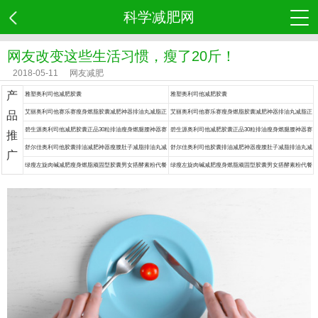
科学减肥网
网友改变这些生活习惯，瘦了20斤！
2018-05-11
网友减肥
产
雅塑奥利司他减肥胶囊
雅塑奥利司他减肥胶囊
艾丽奥利司他赛乐赛瘦身燃脂胶囊减肥神器排油丸减脂正
艾丽奥利司他赛乐赛瘦身燃脂胶囊减肥神器排油丸减脂正
品
品药
品药
碧生源奥利司他减肥胶囊正品30粒排油瘦身燃腿腰神器赛
碧生源奥利司他减肥胶囊正品30粒排油瘦身燃腿腰神器赛
推
乐赛丸脂药
乐赛丸脂药
舒尔佳奥利司他胶囊排油减肥神器瘦腰肚子减脂排油丸减
舒尔佳奥利司他胶囊排油减肥神器瘦腰肚子减脂排油丸减
广
肥药
肥药
绿瘦左旋肉碱减肥瘦身燃脂顽固型胶囊男女搭酵素粉代餐
绿瘦左旋肉碱减肥瘦身燃脂顽固型胶囊男女搭酵素粉代餐
食品餐神器
食品餐神器