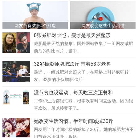
网友节食减肥4个月瘦
网友改变这些生活习惯
8张减肥对比照，瘦才是最天然整形
减肥是最天然的整形，国外网站收集了一组网友减肥
前后的对比照片，当中...
32岁摄影师增肥20斤 带着53岁老爸
最近，一组减肥对比照火了，在网络上引起疯狂转
发。32岁的小伙增肥20斤...
没节食也没运动，每天吃三次正餐和
工作和生活都很忙碌，根本没有时间去运动。因为很
喜欢吃，所以接受不了...
她改变生活习惯，半年时间减掉30斤
网友用半年时间轻松的减掉了30斤。她的减肥方法不
用节食不用健身，很适...