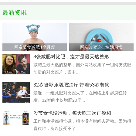
最新资讯
网友节食减肥4个月瘦
网友改变这些生活习惯
8张减肥对比照，瘦才是最天然整形
减肥是最天然的整形，国外网站收集了一组网友减肥
前后的对比照片，当中...
32岁摄影师增肥20斤 带着53岁老爸
最近，一组减肥对比照火了，在网络上引起疯狂转
发。32岁的小伙增肥20斤...
没节食也没运动，每天吃三次正餐和
工作和生活都很忙碌，根本没有时间去运动。因为很
喜欢吃，所以接受不了...