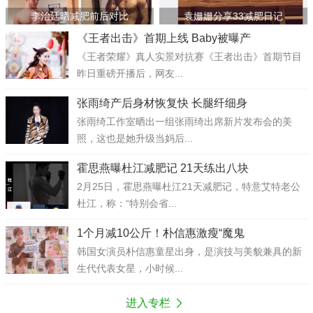
李治廷晒减肥前后对比
袁姗姗分享33减肥日记
《王者出击》首期上线 Baby被曝产
《王者荣耀》真人实景对抗赛《王者出击》首期节目
昨日重磅开播后，网友...
张雨绮产后身材恢复快 长腿纤细身
张雨绮工作室晒出一组张雨绮出席新片发布会的美
照，这也是她升级当妈后...
霍思燕曝杜江减肥记 21天练出八块
2月25日，霍思燕曝杜江21天减肥记，特意艾特老公
杜江，称：“特别会省...
1个月减10公斤！朴信惠激瘦“魔鬼
韩国女演员朴信惠童星出身，是演技与美貌兼具的新
生代代表女星，小时候...
进入专栏