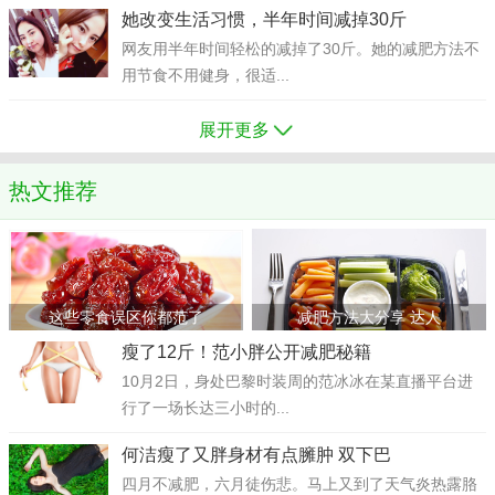
她改变生活习惯，半年时间减掉30斤
网友用半年时间轻松的减掉了30斤。她的减肥方法不
用节食不用健身，很适...
展开更多
热文推荐
这些零食误区你都范了
减肥方法大分享 达人
瘦了12斤！范小胖公开减肥秘籍
10月2日，身处巴黎时装周的范冰冰在某直播平台进
行了一场长达三小时的...
何洁瘦了又胖身材有点臃肿 双下巴
四月不减肥，六月徒伤悲。马上又到了天气炎热露胳