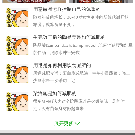
周慧敏是怎样控制自己的体重的
随着年龄的增长，30-40岁女性身体的新陈代谢开始
减慢，就算食量不变，...
生完孩子后的陶晶莹是如何减肥的
陶晶莹&amp;mdash;&amp;mdash;吃麻油猪腰和红豆
苡仁汤，消除水肿生完孩...
周迅是如何利用饮食减肥的
周迅减肥食谱：蛋白质减肥法；中午少量蔬菜；晚上
少量水果一次采访，记...
梁洛施是如何减肥的
很多MM都认为这个阶段应该是火爆辣味十足的时
期，没有苗条身材做起事来...
展开更多