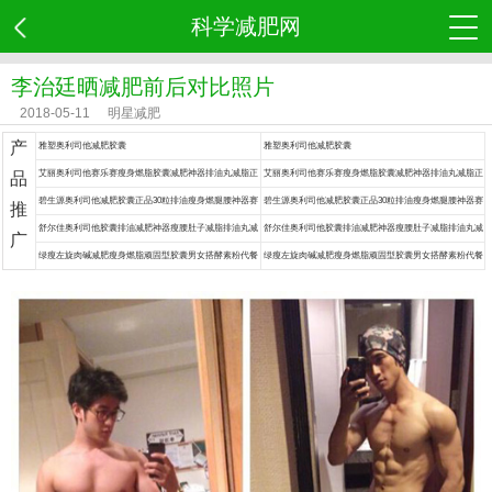
科学减肥网
李治廷晒减肥前后对比照片
2018-05-11
明星减肥
产
雅塑奥利司他减肥胶囊
雅塑奥利司他减肥胶囊
艾丽奥利司他赛乐赛瘦身燃脂胶囊减肥神器排油丸减脂正
艾丽奥利司他赛乐赛瘦身燃脂胶囊减肥神器排油丸减脂正
品
品药
品药
碧生源奥利司他减肥胶囊正品30粒排油瘦身燃腿腰神器赛
碧生源奥利司他减肥胶囊正品30粒排油瘦身燃腿腰神器赛
推
乐赛丸脂药
乐赛丸脂药
舒尔佳奥利司他胶囊排油减肥神器瘦腰肚子减脂排油丸减
舒尔佳奥利司他胶囊排油减肥神器瘦腰肚子减脂排油丸减
广
肥药
肥药
绿瘦左旋肉碱减肥瘦身燃脂顽固型胶囊男女搭酵素粉代餐
绿瘦左旋肉碱减肥瘦身燃脂顽固型胶囊男女搭酵素粉代餐
食品餐神器
食品餐神器