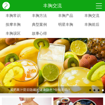
丰胸交流
丰胸常识
丰胸方法
丰胸产品
丰胸交流
按摩丰胸
典型案例
明星丰胸
丰胸前后
丰胸误区
故事心得
减肥果汁背后隐藏的健康隐患?你知道吗？
>
>