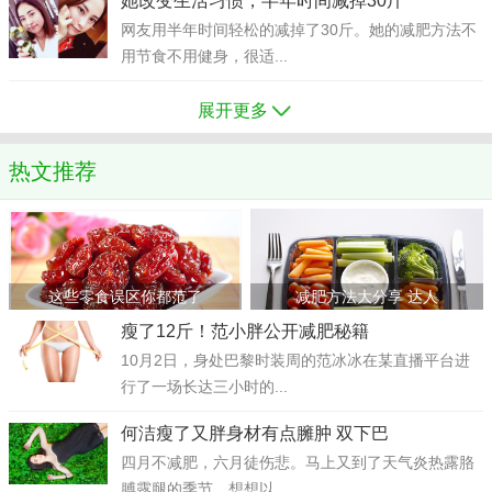
她改变生活习惯，半年时间减掉30斤
网友用半年时间轻松的减掉了30斤。她的减肥方法不
用节食不用健身，很适...
展开更多
热文推荐
这些零食误区你都范了
减肥方法大分享 达人
瘦了12斤！范小胖公开减肥秘籍
10月2日，身处巴黎时装周的范冰冰在某直播平台进
行了一场长达三小时的...
何洁瘦了又胖身材有点臃肿 双下巴
四月不减肥，六月徒伤悲。马上又到了天气炎热露胳
膊露腿的季节，想想以...