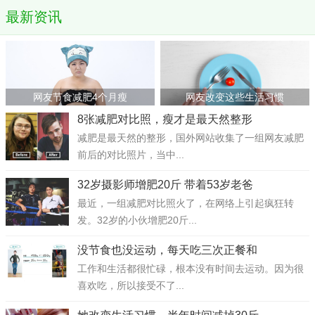
最新资讯
网友节食减肥4个月瘦
网友改变这些生活习惯
8张减肥对比照，瘦才是最天然整形
减肥是最天然的整形，国外网站收集了一组网友减肥
前后的对比照片，当中...
32岁摄影师增肥20斤 带着53岁老爸
最近，一组减肥对比照火了，在网络上引起疯狂转
发。32岁的小伙增肥20斤...
没节食也没运动，每天吃三次正餐和
工作和生活都很忙碌，根本没有时间去运动。因为很
喜欢吃，所以接受不了...