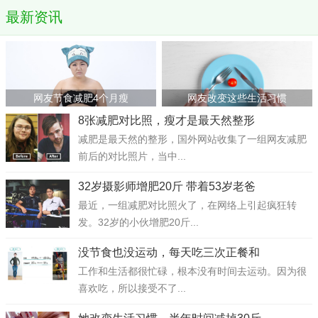
最新资讯
网友节食减肥4个月瘦
网友改变这些生活习惯
8张减肥对比照，瘦才是最天然整形
减肥是最天然的整形，国外网站收集了一组网友减肥
前后的对比照片，当中...
32岁摄影师增肥20斤 带着53岁老爸
最近，一组减肥对比照火了，在网络上引起疯狂转
发。32岁的小伙增肥20斤...
没节食也没运动，每天吃三次正餐和
工作和生活都很忙碌，根本没有时间去运动。因为很
喜欢吃，所以接受不了...