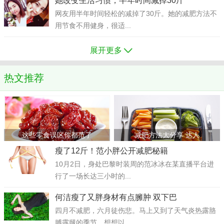
她改变生活习惯，半年时间减掉30斤
网友用半年时间轻松的减掉了30斤。她的减肥方法不
用节食不用健身，很适...
展开更多
热文推荐
这些零食误区你都范了
减肥方法大分享 达人
瘦了12斤！范小胖公开减肥秘籍
10月2日，身处巴黎时装周的范冰冰在某直播平台进
行了一场长达三小时的...
何洁瘦了又胖身材有点臃肿 双下巴
四月不减肥，六月徒伤悲。马上又到了天气炎热露胳
膊露腿的季节，想想以...