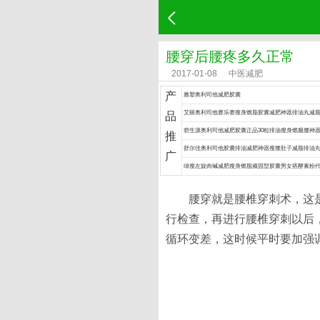
腰穿后腰疼多久正常
2017-01-08
中医减肥
产
雅塑奥利司他减肥胶囊
艾丽奥利司他赛乐赛瘦身燃脂胶囊减肥神器排油丸减
品
碧生源奥利司他减肥胶囊正品30粒排油瘦身燃腿腰神
推
舒尔佳奥利司他胶囊排油减肥神器瘦腰肚子减脂排油
广
绿瘦左旋肉碱减肥瘦身燃脂顽固型胶囊男女搭酵素粉
腰穿就是腰椎穿刺术，这
行检查，再进行腰椎穿刺以后
循环变差，这时候平时要加强