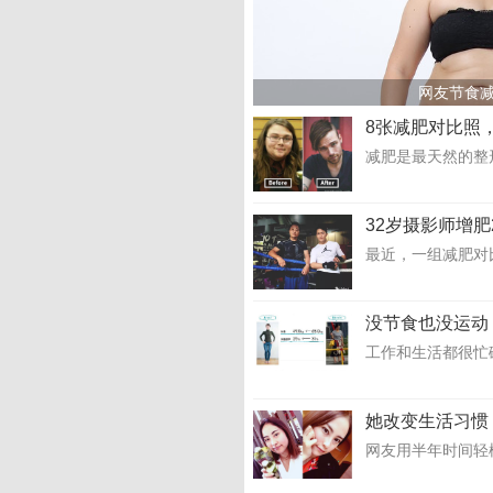
网友节食减
8张减肥对比照
减肥是最天然的整
32岁摄影师增肥
最近，一组减肥对比
没节食也没运动
工作和生活都很忙
她改变生活习惯
网友用半年时间轻松