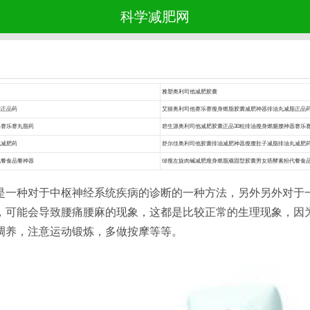
科学减肥网
雅塑奥利司他减肥胶囊
脂正品药
艾丽奥利司他赛乐赛瘦身燃脂胶囊减肥神器排油丸减脂正品
器赛乐赛丸脂药
碧生源奥利司他减肥胶囊正品30粒排油瘦身燃腿腰神器赛乐
丸减肥药
舒尔佳奥利司他胶囊排油减肥神器瘦腰肚子减脂排油丸减肥
代餐食品餐神器
绿瘦左旋肉碱减肥瘦身燃脂顽固型胶囊男女搭酵素粉代餐食
是一种对于中枢神经系统疾病的诊断的一种方法，另外另外对于
，可能会导致腰痛腰麻的现象，这都是比较正常的生理现象，因
调养，注意运动锻炼，多做按摩等等。