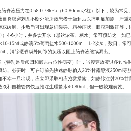
脑脊液压力在0.58-0.78kPa（60-80mm水柱）以下，较为
液自脊膜穿刺孔不断外流所致患者于坐起后头痛明显加剧，严重
轻或缓解。少数尚可出现意识障碍、精神症状、脑膜刺激征等，
卧）4-6小时，并多饮开水（忌饮浓茶、糖水）常可预防之，如
-15ml或静滴5%葡萄盐水500-1000ml，1-2次/d，数日
30ml，消除硬脊膜外间隙的负压以阻止脑脊液继续漏出。
增高（特别是后颅凹和颞吉占位性病变）时，当腰穿放液过多过快
防。必要时，可在订前先快速静脉输入20%甘露醇液250ml
不幸一旦出现，应立即采取相应抢救措施，如静脉注射20%甘露醇2
液和自椎管内快速推注生理盐水40-80ml，但一般较难奏效。