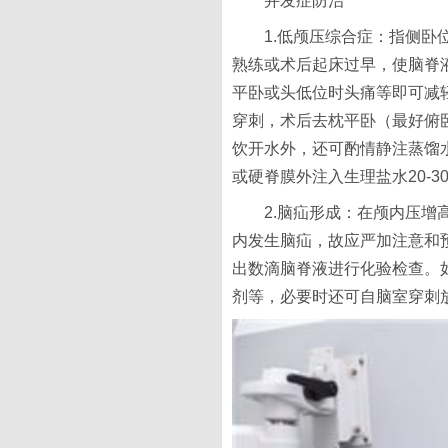
并发症防治
1.低颅压综合症：指侧卧位
熟练或术后起床过早，使脑脊
平卧或头低位时头痛等即可减
穿刺，术后去枕平卧（最好俯
饮开水外，还可酌情静注蒸馏水10
或硬脊膜外注入生理盐水20-
2.脑疝形成：在颅内压
内发生脑疝，故应严加注意和预
出数滴脑脊液进行化验检查。如
剂等，必要时还可自脑室穿刺放