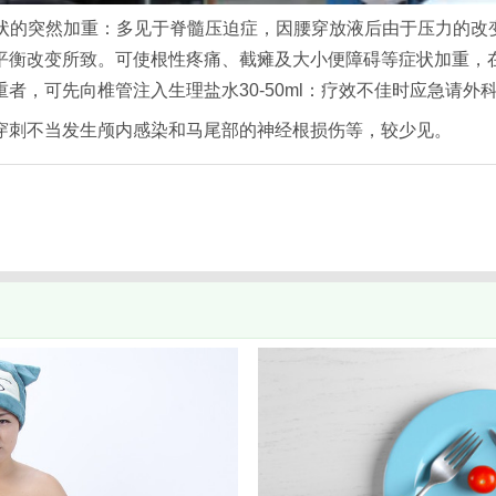
根症状的突然加重：多见于脊髓压迫症，因腰穿放液后由于压力的
平衡改变所致。可使根性疼痛、截瘫及大小便障碍等症状加重，
者，可先向椎管注入生理盐水30-50ml：疗效不佳时应急请外
穿刺不当发生颅内感染和马尾部的神经根损伤等，较少见。