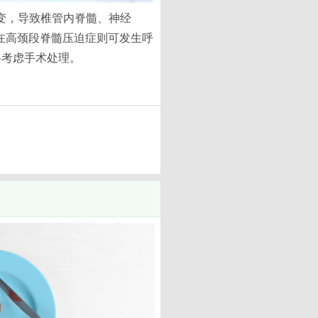
改变，导致椎管内脊髓、神经
在高颈段脊髓压迫症则可发生呼
科考虑手术处理。