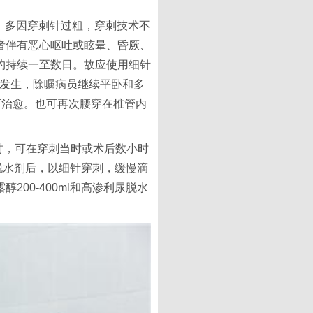
常见。多因穿刺针过粗，穿刺技术不
者伴有恶心呕吐或眩晕、昏厥、
约持续一至数日。故应使用细针
已发生，除嘱病员继续平卧和多
，常可治愈。也可再次腰穿在椎管内
时，可在穿刺当时或术后数小时
等脱水剂后，以细针穿刺，缓慢滴
00-400ml和高渗利尿脱水