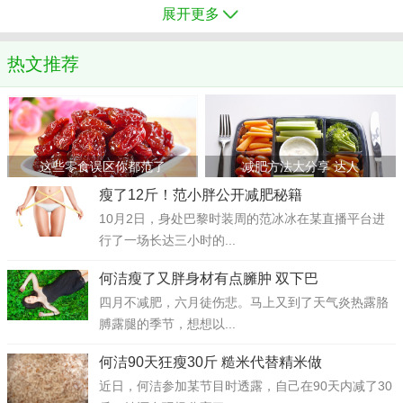
展开更多
热文推荐
这些零食误区你都范了
减肥方法大分享 达人
瘦了12斤！范小胖公开减肥秘籍
10月2日，身处巴黎时装周的范冰冰在某直播平台进
行了一场长达三小时的...
何洁瘦了又胖身材有点臃肿 双下巴
四月不减肥，六月徒伤悲。马上又到了天气炎热露胳
膊露腿的季节，想想以...
何洁90天狂瘦30斤 糙米代替精米做
近日，何洁参加某节目时透露，自己在90天内减了30