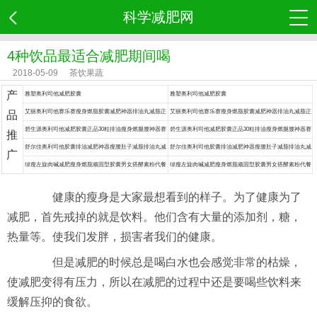
科学减肥网
4种饮品最适合减肥期间喝
2018-05-09
茶饮果蔬
产
雅塑奥利司他减肥胶囊
雅塑奥利司他减肥胶囊
艾丽奥利司他赛乐赛瘦身燃脂胶囊减肥神器排油丸减脂正
艾丽奥利司他赛乐赛瘦身燃脂胶囊减肥神器排油丸减脂正
品
品药
品药
碧生源奥利司他减肥胶囊正品30粒排油瘦身燃腿腰神器赛
碧生源奥利司他减肥胶囊正品30粒排油瘦身燃腿腰神器赛
推
乐赛丸脂药
乐赛丸脂药
舒尔佳奥利司他胶囊排油减肥神器瘦腰肚子减脂排油丸减
舒尔佳奥利司他胶囊排油减肥神器瘦腰肚子减脂排油丸减
广
肥药
肥药
绿瘦左旋肉碱减肥瘦身燃脂顽固型胶囊男女搭酵素粉代餐
绿瘦左旋肉碱减肥瘦身燃脂顽固型胶囊男女搭酵素粉代餐
食品餐神器
食品餐神器
健康的瘦身是大家最想看到的样子。为了健康为了
减肥，首先戒掉的就是饮料。他们含有大量的添加剂，糖，
热量等。使我们发胖，损害者我们的健康。
但是减肥的时候总是喝白水也会感觉非常的枯燥，
使减肥变得有压力，所以在减肥的过程中还是要喝些饮料来
缓解压抑的食欲。