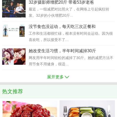
32岁摄影师增肥20斤 带着53岁老爸
最近，一组减肥对比照火了，在网络上引起疯狂转
发。32岁的小伙增肥20斤...
没节食也没运动，每天吃三次正餐和
工作和生活都很忙碌，根本没有时间去运动。因为很
喜欢吃，所以接受不了...
她改变生活习惯，半年时间减掉30斤
网友用半年时间轻松的减掉了30斤。她的减肥方法不
用节食不用健身，很适...
展开更多
热文推荐