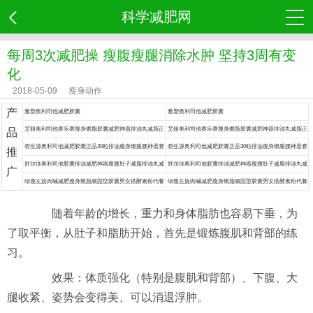
科学减肥网
每周3次减肥操 瘦腹瘦腿消除水肿 坚持3周有变
化
2018-05-09
瘦身动作
产
雅塑奥利司他减肥胶囊
雅塑奥利司他减肥胶囊
艾丽奥利司他赛乐赛瘦身燃脂胶囊减肥神器排油丸减脂正
艾丽奥利司他赛乐赛瘦身燃脂胶囊减肥神器排油丸减脂正
品
品药
品药
碧生源奥利司他减肥胶囊正品30粒排油瘦身燃腿腰神器赛
碧生源奥利司他减肥胶囊正品30粒排油瘦身燃腿腰神器赛
推
乐赛丸脂药
乐赛丸脂药
舒尔佳奥利司他胶囊排油减肥神器瘦腰肚子减脂排油丸减
舒尔佳奥利司他胶囊排油减肥神器瘦腰肚子减脂排油丸减
广
肥药
肥药
绿瘦左旋肉碱减肥瘦身燃脂顽固型胶囊男女搭酵素粉代餐
绿瘦左旋肉碱减肥瘦身燃脂顽固型胶囊男女搭酵素粉代餐
食品餐神器
食品餐神器
随着年龄的增长，重力和身体脂肪也容易下垂，为
了取平衡，从肚子和脂肪开始，首先是锻炼腹肌和背部的练
习。
效果：体质强化（特别是腹肌和背部）、下腹、大
腿收紧、姿势会变得美、可以消退浮肿。