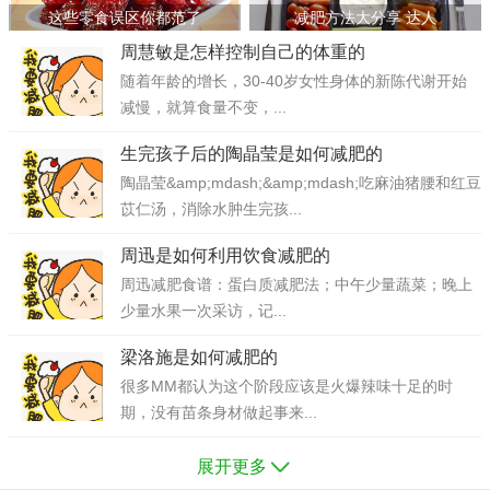
这些零食误区你都范了
减肥方法大分享 达人
周慧敏是怎样控制自己的体重的
随着年龄的增长，30-40岁女性身体的新陈代谢开始
减慢，就算食量不变，...
生完孩子后的陶晶莹是如何减肥的
陶晶莹&amp;mdash;&amp;mdash;吃麻油猪腰和红豆
苡仁汤，消除水肿生完孩...
周迅是如何利用饮食减肥的
周迅减肥食谱：蛋白质减肥法；中午少量蔬菜；晚上
少量水果一次采访，记...
梁洛施是如何减肥的
很多MM都认为这个阶段应该是火爆辣味十足的时
期，没有苗条身材做起事来...
展开更多