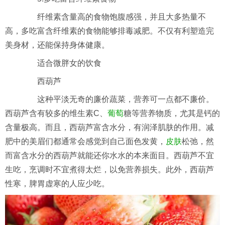
纤维素含量高的食物饱腹感强，并且大多热量不
高，多吃富含纤维素的食物能够排毒减肥。不仅有利塑造完
美身材，还能保持身体健康。
适合微胖女的饮食
西葫芦
这种平淡无奇的廉价蔬菜，营养可一点都不廉价。
西葫芦含有较多的维生素C、
葡萄
糖等营养物质，尤其是钙的
含量极高。而且，西葫芦富含水分，有润泽肌肤的作用。减
肥中的美眉们都通常会感觉到自己面色发黄，
皮肤
松弛，然
而富含水分的西葫芦就能还你水水的本来面目。西葫芦不宜
生吃，烹调时不宜煮得太烂，以免营养损失。此外，西葫芦
性寒，脾胃虚寒的人应少吃。