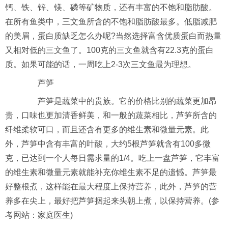
钙、铁、锌、镁、磷等矿物质，还有丰富的不饱和脂肪酸。
在所有鱼类中，三文鱼所含的不饱和脂肪酸最多。低脂减肥
的美眉，蛋白质缺乏怎么办呢?当然选择富含优质蛋白而热量
又相对低的三文鱼了。100克的三文鱼就含有22.3克的蛋白
质。如果可能的话，一周吃上2-3次三文鱼最为理想。
芦笋
芦笋是蔬菜中的贵族。它的价格比别的蔬菜更加昂
贵，口味也更加清香鲜美，和一般的蔬菜相比，芦笋所含的
纤维柔软可口，而且还含有更多的维生素和微量元素。此
外，芦笋中含有丰富的叶酸，大约5根芦笋就含有100多微
克，已达到一个人每日需求量的1/4。吃上一盘芦笋，它丰富
的维生素和微量元素就能补充你维生素不足的遗憾。芦笋最
好整根煮，这样能在最大程度上保持营养，此外，芦笋的营
养多在尖上，最好把芦笋捆起来头朝上煮，以保持营养。(参
考网站：家庭医生)