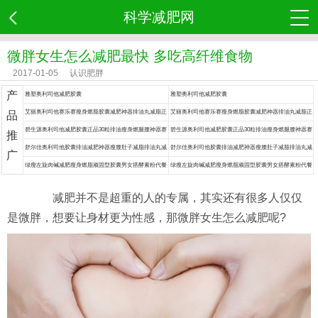
科学减肥网
微胖女生怎么减肥最快 多吃高纤维食物
2017-01-05
认识肥胖
产
雅塑奥利司他减肥胶囊
雅塑奥利司他减肥胶囊
艾丽奥利司他赛乐赛瘦身燃脂胶囊减肥神器排油丸减脂正
艾丽奥利司他赛乐赛瘦身燃脂胶囊减肥神器排油丸减脂正
品
品药
品药
碧生源奥利司他减肥胶囊正品30粒排油瘦身燃腿腰神器赛
碧生源奥利司他减肥胶囊正品30粒排油瘦身燃腿腰神器赛
推
乐赛丸脂药
乐赛丸脂药
舒尔佳奥利司他胶囊排油减肥神器瘦腰肚子减脂排油丸减
舒尔佳奥利司他胶囊排油减肥神器瘦腰肚子减脂排油丸减
广
肥药
肥药
绿瘦左旋肉碱减肥瘦身燃脂顽固型胶囊男女搭酵素粉代餐
绿瘦左旋肉碱减肥瘦身燃脂顽固型胶囊男女搭酵素粉代餐
食品餐神器
食品餐神器
减肥并不是超重的人的专属，其实还有很多人仅仅
是微胖，想要让身材更为性感，那微胖女生怎么减肥呢?