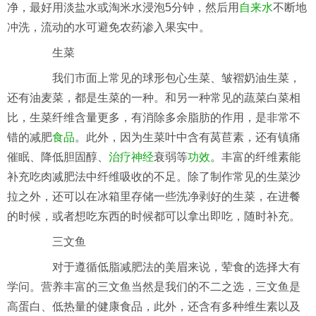
净，最好用淡盐水或淘米水浸泡5分钟，然后用
自来水
不断地
冲洗，流动的水可避免农药渗入果实中。
生菜
我们市面上常见的球形包心生菜、皱褶奶油生菜，
还有油麦菜，都是生菜的一种。和另一种常见的蔬菜白菜相
比，生菜纤维含量更多，有消除多余脂肪的作用，是非常不
错的减肥
食品
。此外，因为生菜叶中含有莴苣素，还有镇痛
催眠、降低胆固醇、
治疗
神经
衰弱等
功效
。丰富的纤维素能
补充吃肉减肥法中纤维吸收的不足。除了制作常见的生菜沙
拉之外，还可以在冰箱里存储一些洗净剥好的生菜，在进餐
的时候，或者想吃东西的时候都可以拿出即吃，随时补充。
三文鱼
对于遵循低脂减肥法的美眉来说，荤食的选择大有
学问。营养丰富的三文鱼当然是我们的不二之选，三文鱼是
高蛋白、低热量的健康食品，此外，还含有多种维生素以及