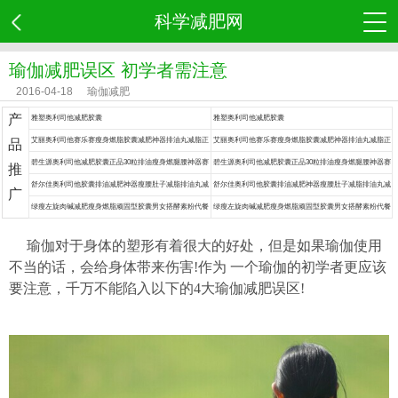
科学减肥网
瑜伽减肥误区 初学者需注意
2016-04-18
瑜伽减肥
产
雅塑奥利司他减肥胶囊
雅塑奥利司他减肥胶囊
艾丽奥利司他赛乐赛瘦身燃脂胶囊减肥神器排油丸减脂正
艾丽奥利司他赛乐赛瘦身燃脂胶囊减肥神器排油丸减脂正
品
品药
品药
碧生源奥利司他减肥胶囊正品30粒排油瘦身燃腿腰神器赛
碧生源奥利司他减肥胶囊正品30粒排油瘦身燃腿腰神器赛
推
乐赛丸脂药
乐赛丸脂药
舒尔佳奥利司他胶囊排油减肥神器瘦腰肚子减脂排油丸减
舒尔佳奥利司他胶囊排油减肥神器瘦腰肚子减脂排油丸减
广
肥药
肥药
绿瘦左旋肉碱减肥瘦身燃脂顽固型胶囊男女搭酵素粉代餐
绿瘦左旋肉碱减肥瘦身燃脂顽固型胶囊男女搭酵素粉代餐
食品餐神器
食品餐神器
瑜伽对于身体的塑形有着很大的好处，但是如果
瑜伽
使用
不当的话，会给身体带来伤害!作为 一个瑜伽的初学者更应该
要注意，千万不能陷入以下的
4大瑜伽减肥误区!