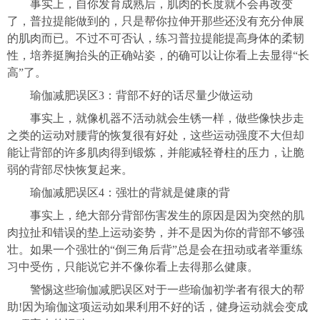
事实上，自你发育成熟后，肌肉的长度就不会再改变
了，普拉提能做到的，只是帮你拉伸开那些还没有充分伸展
的肌肉而已。不过不可否认，练习普拉提能提高身体的柔韧
性，培养挺胸抬头的正确站姿，的确可以让你看上去显得“长
高”了。
瑜伽减肥误区3：背部不好的话尽量少做运动
事实上，就像机器不活动就会生锈一样，做些像快步走
之类的运动对腰背的恢复很有好处，这些运动强度不大但却
能让背部的许多肌肉得到锻炼，并能减轻脊柱的压力，让脆
弱的背部尽快恢复起来。
瑜伽减肥误区4：强壮的背就是健康的背
事实上，绝大部分背部伤害发生的原因是因为突然的肌
肉拉扯和错误的垫上运动姿势，并不是因为你的背部不够强
壮。如果一个强壮的“倒三角后背”总是会在扭动或者举重练
习中受伤，只能说它并不像你看上去得那么健康。
警惕这些瑜伽减肥误区对于一些瑜伽初学者有很大的帮
助!因为瑜伽这项运动如果利用不好的话，健身运动就会变成