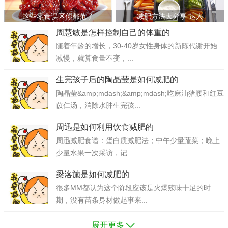
这些零食误区你都范了
减肥方法大分享 达人
周慧敏是怎样控制自己的体重的
随着年龄的增长，30-40岁女性身体的新陈代谢开始
减慢，就算食量不变，...
生完孩子后的陶晶莹是如何减肥的
陶晶莹&amp;mdash;&amp;mdash;吃麻油猪腰和红豆
苡仁汤，消除水肿生完孩...
周迅是如何利用饮食减肥的
周迅减肥食谱：蛋白质减肥法；中午少量蔬菜；晚上
少量水果一次采访，记...
梁洛施是如何减肥的
很多MM都认为这个阶段应该是火爆辣味十足的时
期，没有苗条身材做起事来...
展开更多