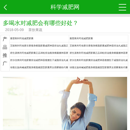
科学减肥网
多喝水对减肥会有哪些好处？
2018-05-09
茶饮果蔬
产
雅塑奥利司他减肥胶囊
雅塑奥利司他减肥胶囊
艾丽奥利司他赛乐赛瘦身燃脂胶囊减肥神器排油丸减脂正
艾丽奥利司他赛乐赛瘦身燃脂胶囊减肥神器排油丸减脂正
品
品药
品药
碧生源奥利司他减肥胶囊正品30粒排油瘦身燃腿腰神器赛
碧生源奥利司他减肥胶囊正品30粒排油瘦身燃腿腰神器赛
推
乐赛丸脂药
乐赛丸脂药
舒尔佳奥利司他胶囊排油减肥神器瘦腰肚子减脂排油丸减
舒尔佳奥利司他胶囊排油减肥神器瘦腰肚子减脂排油丸减
广
肥药
肥药
绿瘦左旋肉碱减肥瘦身燃脂顽固型胶囊男女搭酵素粉代餐
绿瘦左旋肉碱减肥瘦身燃脂顽固型胶囊男女搭酵素粉代餐
食品餐神器
食品餐神器