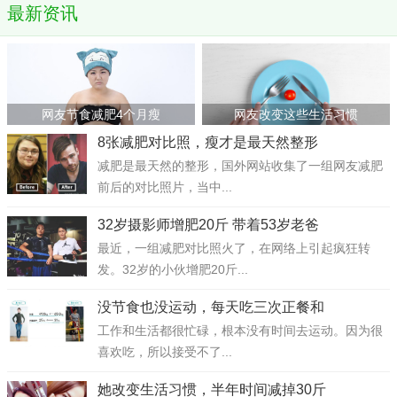
最新资讯
网友节食减肥4个月瘦
网友改变这些生活习惯
8张减肥对比照，瘦才是最天然整形
减肥是最天然的整形，国外网站收集了一组网友减肥
前后的对比照片，当中...
32岁摄影师增肥20斤 带着53岁老爸
最近，一组减肥对比照火了，在网络上引起疯狂转
发。32岁的小伙增肥20斤...
没节食也没运动，每天吃三次正餐和
工作和生活都很忙碌，根本没有时间去运动。因为很
喜欢吃，所以接受不了...
她改变生活习惯，半年时间减掉30斤