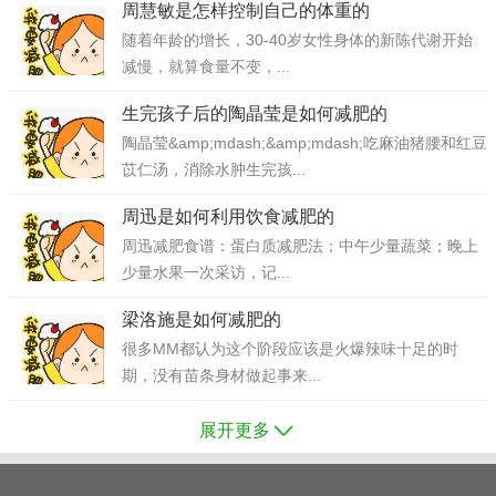
周慧敏是怎样控制自己的体重的
随着年龄的增长，30-40岁女性身体的新陈代谢开始
减慢，就算食量不变，...
生完孩子后的陶晶莹是如何减肥的
陶晶莹&amp;mdash;&amp;mdash;吃麻油猪腰和红豆
苡仁汤，消除水肿生完孩...
周迅是如何利用饮食减肥的
周迅减肥食谱：蛋白质减肥法；中午少量蔬菜；晚上
少量水果一次采访，记...
梁洛施是如何减肥的
很多MM都认为这个阶段应该是火爆辣味十足的时
期，没有苗条身材做起事来...
展开更多