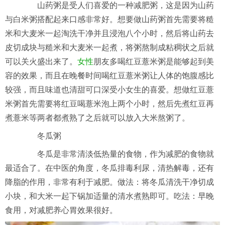
山药粥是受人们喜爱的一种减肥粥，这是因为山药
与白米粥搭配起来口感非常好。想要做山药粥首先需要将糙
米和大麦米一起淘洗干净并且浸泡八个小时，然后将山药去
皮切成块与糙米和大麦米一起煮，将粥熬制成粘稠状之后就
可以关火盛出来了。
女性
朋友多喝红豆薏米粥是能够起到美
容的效果，而且在晚餐时间喝红豆薏米粥让人体的饱腹感比
较强，而且味道也清甜可口深受小女生的喜爱。想做红豆薏
米粥首先需要将红豆喝薏米泡上两个小时，然后先煮红豆再
煮薏米等两者都煮熟了之后就可以放入大米熬粥了。
冬瓜粥
冬瓜是非常清淡低热量的食物，作为减肥的食物就
最适合了。在中医的角度，冬瓜排毒利尿，清热解毒，还有
降脂的作用，非常有利于减肥。做法：将冬瓜清洗干净切成
小块，和大米一起下锅加适量的清水煮熟即可。吃法：早晚
食用，对减肥养心胃效果很好。