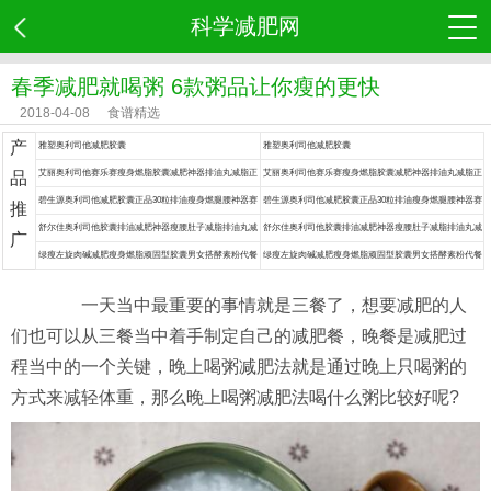
科学减肥网
春季减肥就喝粥 6款粥品让你瘦的更快
2018-04-08
食谱精选
产
雅塑奥利司他减肥胶囊
雅塑奥利司他减肥胶囊
艾丽奥利司他赛乐赛瘦身燃脂胶囊减肥神器排油丸减脂正
艾丽奥利司他赛乐赛瘦身燃脂胶囊减肥神器排油丸减脂正
品
品药
品药
碧生源奥利司他减肥胶囊正品30粒排油瘦身燃腿腰神器赛
碧生源奥利司他减肥胶囊正品30粒排油瘦身燃腿腰神器赛
推
乐赛丸脂药
乐赛丸脂药
舒尔佳奥利司他胶囊排油减肥神器瘦腰肚子减脂排油丸减
舒尔佳奥利司他胶囊排油减肥神器瘦腰肚子减脂排油丸减
广
肥药
肥药
绿瘦左旋肉碱减肥瘦身燃脂顽固型胶囊男女搭酵素粉代餐
绿瘦左旋肉碱减肥瘦身燃脂顽固型胶囊男女搭酵素粉代餐
食品餐神器
食品餐神器
一天当中最重要的事情就是三餐了，想要减肥的人
们也可以从三餐当中着手制定自己的减肥餐，晚餐是减肥过
程当中的一个关键，晚上喝粥减肥法就是通过晚上只喝粥的
方式来减轻体重，那么晚上喝粥减肥法喝什么粥比较好呢?