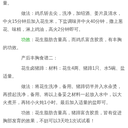
量。
做法：鸡爪斩去尖，洗净，加绍酒、姜片及清水，
中火15分钟后加入花生米，下盐调味并中火40分钟，撒上葱
花、味精，淋上鸡油，高火2分钟即可。
功效
：花生脂肪含量高，而鸡爪富含胶质，有丰胸
的功效。
产后丰胸食谱二：
花生卤猪蹄：
材料：花生4两、猪蹄1只、水5碗、盐
适量。
做法：将花生洗净，备用。猪蹄切半并入水汆烫，
再捞起洗净，备用。将以上备妥之材料一起放入水中，以大
火煮开，再转小火炖1小时。最后加入适量的盐即可。
功效：花生脂肪含量高，猪蹄富含胶质，皆有促进
胸部发育的效果，不妨可以3天吃1次试试看！