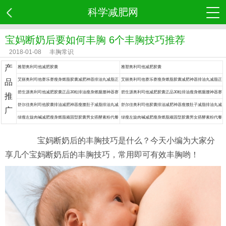
科学减肥网
宝妈断奶后要如何丰胸 6个丰胸技巧推荐
2018-01-08
丰胸常识
产
雅塑奥利司他减肥胶囊
雅塑奥利司他减肥胶囊
艾丽奥利司他赛乐赛瘦身燃脂胶囊减肥神器排油丸减脂正
艾丽奥利司他赛乐赛瘦身燃脂胶囊减肥神器排油丸减脂正
品
品药
品药
碧生源奥利司他减肥胶囊正品30粒排油瘦身燃腿腰神器赛
碧生源奥利司他减肥胶囊正品30粒排油瘦身燃腿腰神器赛
推
乐赛丸脂药
乐赛丸脂药
舒尔佳奥利司他胶囊排油减肥神器瘦腰肚子减脂排油丸减
舒尔佳奥利司他胶囊排油减肥神器瘦腰肚子减脂排油丸减
广
肥药
肥药
绿瘦左旋肉碱减肥瘦身燃脂顽固型胶囊男女搭酵素粉代餐
绿瘦左旋肉碱减肥瘦身燃脂顽固型胶囊男女搭酵素粉代餐
食品餐神器
食品餐神器
宝妈断奶后的丰胸技巧是什么？今天小编为大家分
享几个宝妈断奶后的丰胸技巧，常用即可有效丰胸哟！