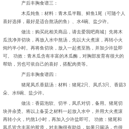
产后丰胸食谱三：
木瓜炖鱼：
材料：青木瓜半颗、鲜鱼1尾（可随个人
喜好选择，最好是适合熬汤的鱼）、水4碗、盐少许。
做法：购买此相关商品，请去爱我吧商城］先将木
瓜洗净并切块，再放入水中熬汤，先以大火煮滚，再转小火
炖约半小时。再将鱼切块，放入一起煮至熟，并加少许盐即
可。 功效：青木瓜含有丰富的木瓜酶，对胸部发育有很大的
帮助，另也可依自己的喜好，搭配肉类等。
产后丰胸食谱四：
猪尾凤爪香菇汤：
材料：猪尾2只、凤爪3只、香菇3
朵、水6碗、盐少许。
做法：香菇泡软、切半，凤爪对切，备用。猪尾切
块并汆烫。将以上备妥之材料一起放入水中，并用大火煮滚
再转小火，约熬1小时，再加入少许盐即可。 功效：猪尾和
凤爪皆含丰富的胶质，对丰胸很有助益，如果只喝汤，也很