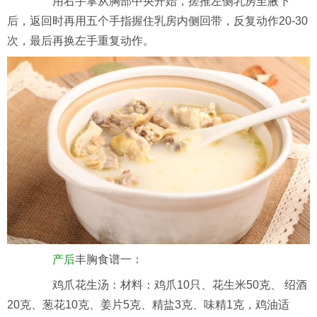
用右手掌从胸部中央开始，搓推左侧乳房至腋下
后，返回时再用五个手指握住乳房内侧回带，反复动作20-30
次，最后再换左手重复动作。
产后
丰胸食谱一：
鸡爪花生汤：
材料：鸡爪10只、花生米50克、 绍酒
20克、葱花10克、姜片5克、精盐3克、味精1克，鸡油适