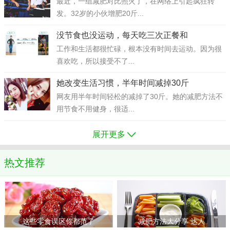
最近，一组减肥对比照火了，在网络上引起疯狂转
发。32岁的小伙增肥20斤...
没节食也没运动，每天吃三次正餐和
工作和生活都很忙碌，根本没有时间去运动。因为很
喜欢吃，所以接受不了...
她改变生活习惯，半年时间减掉30斤
网友用半年时间轻松的减掉了30斤。她的减肥方法不
用节食不用健身，很适...
展开更多
热文推荐
这些零食误区你都范了
减肥方法大分享 达人