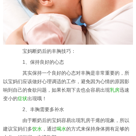
宝妈断奶后的丰胸技巧：
1、保持良好的心态
其实保持一个良好的心态对丰胸是非常重要的，所
以宝妈们应该做好心理调适的工作，避免因为心情的原因影
响到自己的食欲问题，如果长期下去也会容易出现
乳房
迅速
变小的
症状
出现哦！
2、丰胸需要多补水
由于断奶后的宝妈容易出现乳房干瘪的现象，所以
建议宝妈们多
饮水
，通过
喝水
的方式来保持身体拥有足够的