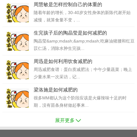
周慧敏是怎样控制自己的体重的
随着年龄的增长，30-40岁女性身体的新陈代谢开始
减慢，就算食量不变，...
生完孩子后的陶晶莹是如何减肥的
陶晶莹&amp;mdash;&amp;mdash;吃麻油猪腰和红豆
苡仁汤，消除水肿生完孩...
周迅是如何利用饮食减肥的
周迅减肥食谱：蛋白质减肥法；中午少量蔬菜；晚上
少量水果一次采访，记...
梁洛施是如何减肥的
很多MM都认为这个阶段应该是火爆辣味十足的时
期，没有苗条身材做起事来...
展开更多