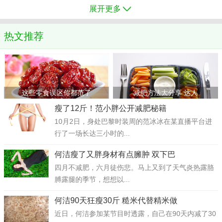
展开更多
热文推荐
这些零食误区你都范了
减肥方法大分享 达人
瘦了12斤！范小胖公开减肥秘籍
10月2日，身处巴黎时装周的范冰冰在某直播平台进
行了一场长达三小时的...
何洁瘦了又胖身材有点臃肿 双下巴
四月不减肥，六月徒伤悲。马上又到了天气炎热露胳
膊露腿的季节，想想以...
何洁90天狂瘦30斤 糙米代替精米做
近日，何洁参加某节目时透露，自己在90天内减了30