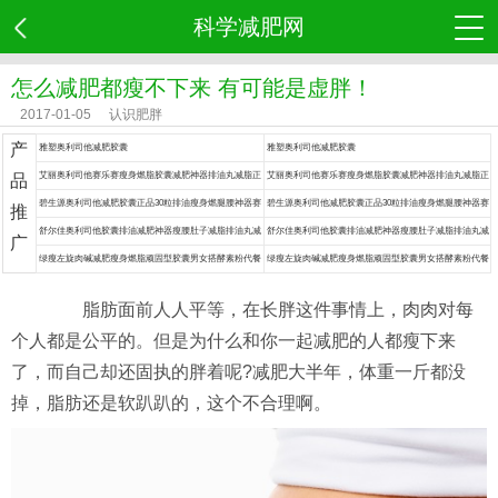
科学减肥网
怎么减肥都瘦不下来 有可能是虚胖！
2017-01-05
认识肥胖
产
雅塑奥利司他减肥胶囊
雅塑奥利司他减肥胶囊
艾丽奥利司他赛乐赛瘦身燃脂胶囊减肥神器排油丸减脂正
艾丽奥利司他赛乐赛瘦身燃脂胶囊减肥神器排油丸减脂正
品
品药
品药
碧生源奥利司他减肥胶囊正品30粒排油瘦身燃腿腰神器赛
碧生源奥利司他减肥胶囊正品30粒排油瘦身燃腿腰神器赛
推
乐赛丸脂药
乐赛丸脂药
舒尔佳奥利司他胶囊排油减肥神器瘦腰肚子减脂排油丸减
舒尔佳奥利司他胶囊排油减肥神器瘦腰肚子减脂排油丸减
广
肥药
肥药
绿瘦左旋肉碱减肥瘦身燃脂顽固型胶囊男女搭酵素粉代餐
绿瘦左旋肉碱减肥瘦身燃脂顽固型胶囊男女搭酵素粉代餐
食品餐神器
食品餐神器
脂肪面前人人平等，在长胖这件事情上，肉肉对每
个人都是公平的。但是为什么和你一起减肥的人都瘦下来
了，而自己却还固执的胖着呢?减肥大半年，体重一斤都没
掉，脂肪还是软趴趴的，这个不合理啊。