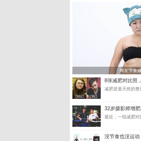
网友节食减
8张减肥对比照
减肥是最天然的整
32岁摄影师增肥
最近，一组减肥对比
没节食也没运动