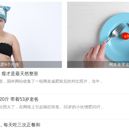
肥4个月瘦
网友改变
，瘦才是最天然整形
形，国外网站收集了一组网友减肥前后的对比照片，当中...
20斤 带着53岁老爸
照火了，在网络上引起疯狂转发。32岁的小伙增肥20斤...
，每天吃三次正餐和