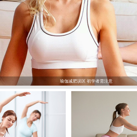
瑜伽减肥误区 初学者需注意
>