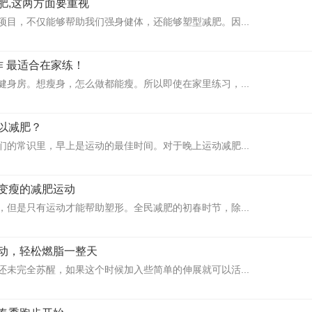
肥,这两方面要重视
项目，不仅能够帮助我们强身健体，还能够塑型减肥。因...
作 最适合在家练！
健身房。想瘦身，怎么做都能瘦。所以即使在家里练习，...
以减肥？
的常识里，早上是运动的最佳时间。对于晚上运动减肥...
变瘦的减肥运动
，但是只有运动才能帮助塑形。全民减肥的初春时节，除...
动，轻松燃脂一整天
还未完全苏醒，如果这个时候加入些简单的伸展就可以活...