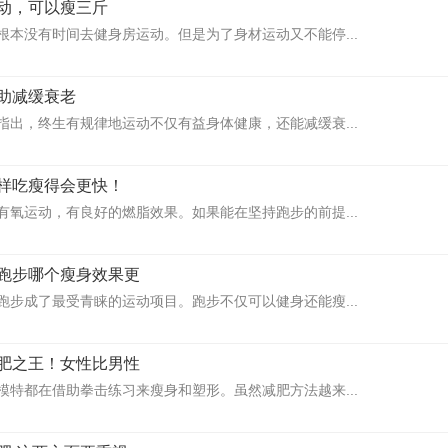
动，可以瘦三斤
根本没有时间去健身房运动。但是为了身材运动又不能停...
助减缓衰老
指出，终生有规律地运动不仅有益身体健康，还能减缓衰...
样吃瘦得会更快！
有氧运动，有良好的燃脂效果。如果能在坚持跑步的前提...
跑步哪个瘦身效果更
跑步成了最受青睐的运动项目。跑步不仅可以健身还能瘦...
肥之王！女性比男性
模特都在借助拳击练习来瘦身和塑形。虽然减肥方法越来...