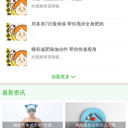
此视频来源搜狐...
郑多燕7日瘦身操 帮你甩掉全身肥肉
...
睡前减肥瑜伽动作 帮你快速瘦身
此视频来源搜狐...
加载更多
最新资讯
网友节食减肥4个月瘦
网友改变这些生活习惯