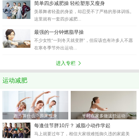
简单四步减肥操 轻松塑形又瘦身
羡慕舞者轻盈的身姿，却忍受不了严格的形体训练。
这里就有一套四步减肥...
最强的一分钟燃脂早操
不少女性“一到冬天就变胖”，但应该也有许多人不愿
在寒冬季节外出运动...
进入专栏
运动减肥
>
>
跑步算什么？原来瘦身
平时在家多做这些运动
每逢佳节胖10斤？ 减脂小动作学起
马上就要过年了，相信大家很难抵御久违的家庭美