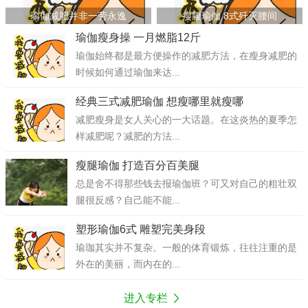
瑜伽减肥并非一劳永逸
瘦腰瑜伽 8式歼灭腰间
瑜伽瘦身操 一月燃脂12斤
瑜伽始终都是最方便操作的减肥方法，在瘦身减肥的
时候如何通过瑜伽来达...
经典三式减肥瑜伽 想瘦哪里就瘦哪
减肥瘦身是女人关心的一大话题。在这炎热的夏季怎
样减肥呢？减肥的方法...
瘦腿瑜伽 打造百分百美腿
总是舍不得那些钱去报瑜伽班？可又对自己的粗壮双
腿很反感？自己能不能...
塑形瑜伽6式 雕塑完美身段
瑜珈其实并不复杂。一般的体育锻炼，往往注重的是
外在的美丽，而内在的...
进入专栏