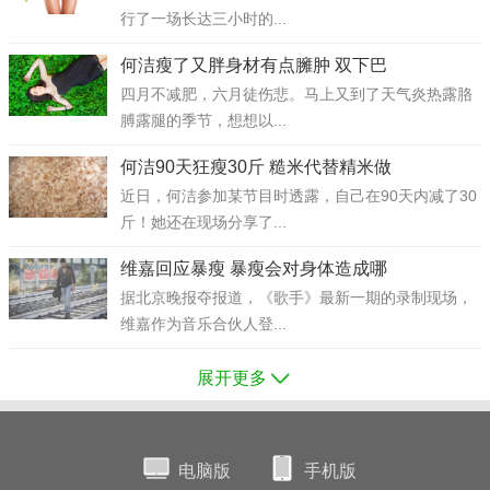
行了一场长达三小时的...
何洁瘦了又胖身材有点臃肿 双下巴
四月不减肥，六月徒伤悲。马上又到了天气炎热露胳
膊露腿的季节，想想以...
何洁90天狂瘦30斤 糙米代替精米做
近日，何洁参加某节目时透露，自己在90天内减了30
斤！她还在现场分享了...
维嘉回应暴瘦 暴瘦会对身体造成哪
据北京晚报夺报道，《歌手》最新一期的录制现场，
维嘉作为音乐合伙人登...
展开更多
电脑版
手机版