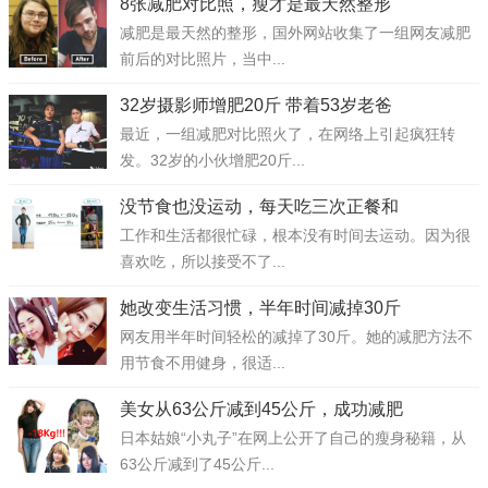
8张减肥对比照，瘦才是最天然整形
减肥是最天然的整形，国外网站收集了一组网友减肥
前后的对比照片，当中...
32岁摄影师增肥20斤 带着53岁老爸
最近，一组减肥对比照火了，在网络上引起疯狂转
发。32岁的小伙增肥20斤...
没节食也没运动，每天吃三次正餐和
工作和生活都很忙碌，根本没有时间去运动。因为很
喜欢吃，所以接受不了...
她改变生活习惯，半年时间减掉30斤
网友用半年时间轻松的减掉了30斤。她的减肥方法不
用节食不用健身，很适...
美女从63公斤减到45公斤，成功减肥
日本姑娘“小丸子”在网上公开了自己的瘦身秘籍，从
63公斤减到了45公斤...