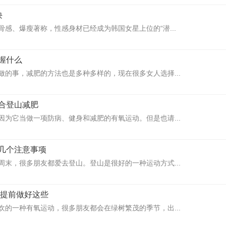
诀
骨感、爆瘦著称，性感身材已经成为韩国女星上位的“潜...
握什么
做的事，减肥的方法也是多种多样的，现在很多女人选择...
合登山减肥
因为它当做一项防病、健身和减肥的有氧运动。但是也请...
几个注意事项
周末，很多朋友都爱去登山。登山是很好的一种运动方式...
需提前做好这些
欢的一种有氧运动，很多朋友都会在绿树繁茂的季节，出...