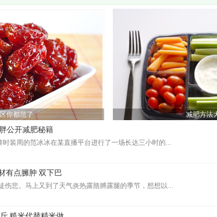
区你都范了
减肥方法
小胖公开减肥秘籍
黎时装周的范冰冰在某直播平台进行了一场长达三小时的...
材有点臃肿 双下巴
徒伤悲。马上又到了天气炎热露胳膊露腿的季节，想想以...
0斤 糙米代替精米做