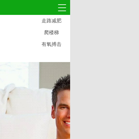
走路减肥
爬楼梯
有氧搏击