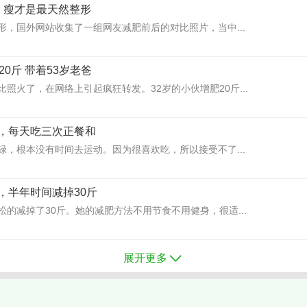
，瘦才是最天然整形
形，国外网站收集了一组网友减肥前后的对比照片，当中...
20斤 带着53岁老爸
照火了，在网络上引起疯狂转发。32岁的小伙增肥20斤...
，每天吃三次正餐和
碌，根本没有时间去运动。因为很喜欢吃，所以接受不了...
，半年时间减掉30斤
的减掉了30斤。她的减肥方法不用节食不用健身，很适...
展开更多