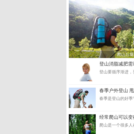
爬山后腿
登山消脂减肥需
登山要循序渐进，
春季户外登山 
春季是登山的好季
经常爬山可以变
爬山是一个很多人