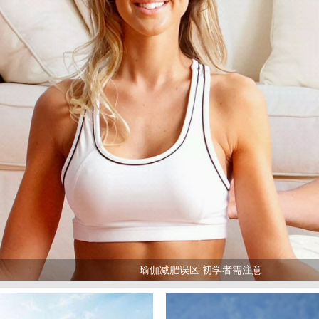
瑜伽减肥误区 初学者需注意
>