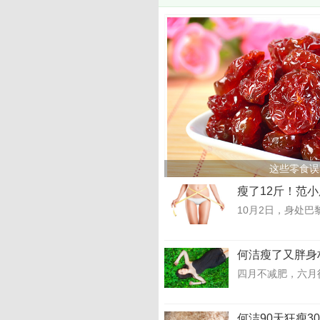
这些零食误
瘦了12斤！范
10月2日，身处巴
何洁瘦了又胖身
四月不减肥，六月
何洁90天狂瘦3