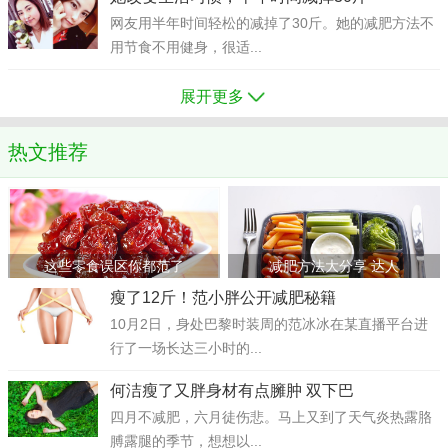
网友用半年时间轻松的减掉了30斤。她的减肥方法不
用节食不用健身，很适...
展开更多
热文推荐
这些零食误区你都范了
减肥方法大分享 达人
瘦了12斤！范小胖公开减肥秘籍
10月2日，身处巴黎时装周的范冰冰在某直播平台进
行了一场长达三小时的...
何洁瘦了又胖身材有点臃肿 双下巴
四月不减肥，六月徒伤悲。马上又到了天气炎热露胳
膊露腿的季节，想想以...