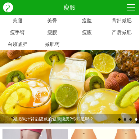
瘦腰
美腿
美臀
瘦脸
背部减肥
瘦手臂
瘦腰
瘦腹
产后减肥
白领减肥
减肥药
减肥果汁背后隐藏的健康隐患?你知道吗？
>
>