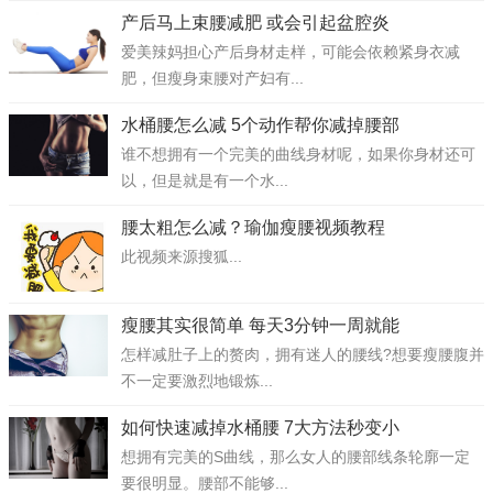
产后马上束腰减肥 或会引起盆腔炎
爱美辣妈担心产后身材走样，可能会依赖紧身衣减
肥，但瘦身束腰对产妇有...
水桶腰怎么减 5个动作帮你减掉腰部
谁不想拥有一个完美的曲线身材呢，如果你身材还可
以，但是就是有一个水...
腰太粗怎么减？瑜伽瘦腰视频教程
此视频来源搜狐...
瘦腰其实很简单 每天3分钟一周就能
怎样减肚子上的赘肉，拥有迷人的腰线?想要瘦腰腹并
不一定要激烈地锻炼...
如何快速减掉水桶腰 7大方法秒变小
想拥有完美的S曲线，那么女人的腰部线条轮廓一定
要很明显。腰部不能够...