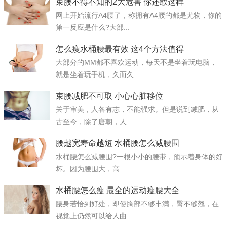
束腰不得不知的2大危害 你还敢这样
网上开始流行A4腰了，称拥有A4腰的都是尤物，你的
第一反应是什么?大部...
怎么瘦水桶腰最有效 这4个方法值得
大部分的MM都不喜欢运动，每天不是坐着玩电脑，
就是坐着玩手机，久而久...
束腰减肥不可取 小心心脏移位
关于审美，人各有志，不能强求。但是说到减肥，从
古至今，除了唐朝，人...
腰越宽寿命越短 水桶腰怎么减腰围
水桶腰怎么减腰围?一根小小的腰带，预示着身体的好
坏。因为腰围大，高...
水桶腰怎么瘦 最全的运动瘦腰大全
腰身若恰到好处，即使胸部不够丰满，臀不够翘，在
视觉上仍然可以给人曲...