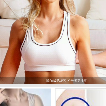
瑜伽减肥误区 初学者需注意
>