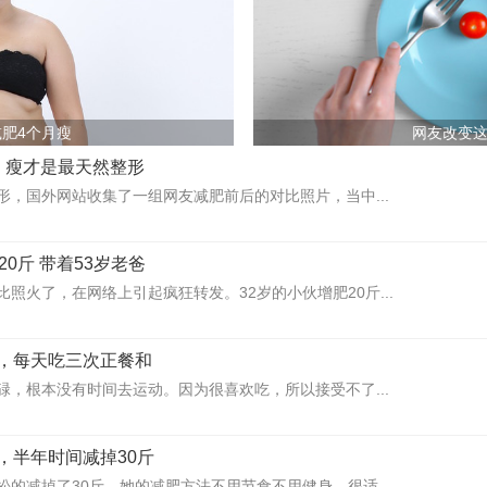
肥4个月瘦
网友改变
，瘦才是最天然整形
形，国外网站收集了一组网友减肥前后的对比照片，当中...
20斤 带着53岁老爸
照火了，在网络上引起疯狂转发。32岁的小伙增肥20斤...
，每天吃三次正餐和
碌，根本没有时间去运动。因为很喜欢吃，所以接受不了...
，半年时间减掉30斤
的减掉了30斤。她的减肥方法不用节食不用健身，很适...