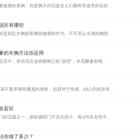
着健康的美胸，但是胸大仍旧是女人们最终所追求的目的...
误区有哪些
的是胡乱丰胸损害胸部健康的作为。不可否认丰满的胸部...
爹的丰胸方法你还用
言中，有些流言这样阐释它的“原理”：木瓜酵素和维...
L虽不要求拥有魔鬼的身材，但是对于性感，内心仍然存有...
命盲区
的话题之一，据权威部门不完全统计，每100名女性中...
法你做了多少？