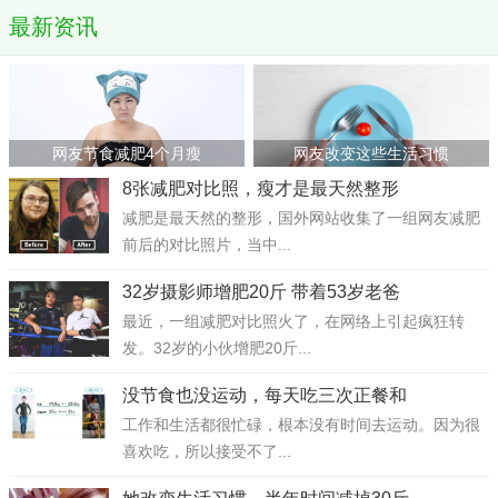
最新资讯
网友节食减肥4个月瘦
网友改变这些生活习惯
8张减肥对比照，瘦才是最天然整形
减肥是最天然的整形，国外网站收集了一组网友减肥
前后的对比照片，当中...
32岁摄影师增肥20斤 带着53岁老爸
最近，一组减肥对比照火了，在网络上引起疯狂转
发。32岁的小伙增肥20斤...
没节食也没运动，每天吃三次正餐和
工作和生活都很忙碌，根本没有时间去运动。因为很
喜欢吃，所以接受不了...