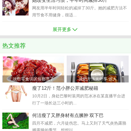
她改变生活习惯，半年时间减掉30斤
网友用半年时间轻松的减掉了30斤。她的减肥方法不
用节食不用健身，很适...
展开更多
热文推荐
这些零食误区你都范了
减肥方法大分享 达人
瘦了12斤！范小胖公开减肥秘籍
10月2日，身处巴黎时装周的范冰冰在某直播平台进
行了一场长达三小时的...
何洁瘦了又胖身材有点臃肿 双下巴
四月不减肥，六月徒伤悲。马上又到了天气炎热露胳
膊露腿的季节，想想以...