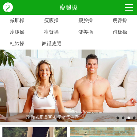
瘦腿操
减肥操
瘦腹操
瘦脸操
瘦臀操
瘦腿操
瘦臂操
健美操
踏板操
杠铃操
舞蹈减肥
瑜伽减肥误区 初学者需注意
>
>