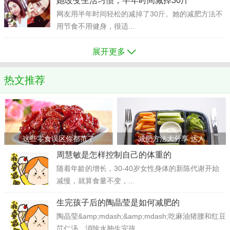
她改变生活习惯，半年时间减掉30斤
网友用半年时间轻松的减掉了30斤。她的减肥方法不
用节食不用健身，很适...
展开更多
热文推荐
这些零食误区你都范了
减肥方法大分享 达人
周慧敏是怎样控制自己的体重的
随着年龄的增长，30-40岁女性身体的新陈代谢开始
减慢，就算食量不变，...
生完孩子后的陶晶莹是如何减肥的
陶晶莹&amp;mdash;&amp;mdash;吃麻油猪腰和红豆
苡仁汤，消除水肿生完孩...