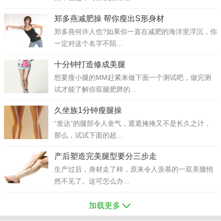
郑多燕减肥操 帮你瘦出S形身材
郑多燕何许人也?如果你一直在减肥的海洋里浮沉，你
一定对这个名字不陌...
十分钟打造修成美腿
想要瘦小腿的MM赶紧来做下面一个测试吧，做完测
试才能了解你双腿肥胖的...
久坐族1分钟瘦腿操
“发达”的腿部令人丧气，遮遮掩掩又不是长久之计，
那么，试试下面的超...
产后塑造完美腿型要分三步走
生产过后，身材走了样，原来令人羡慕的一双美腿悄
然不见了。这可怎么办...
加载更多