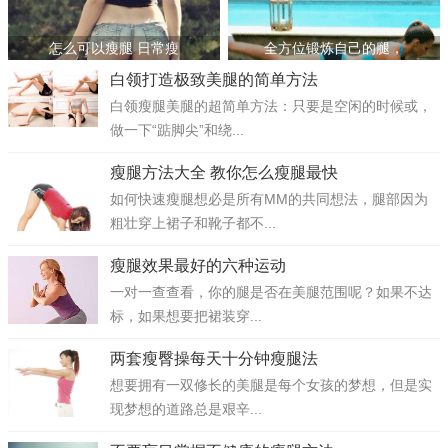
怎么可以瘦腿 日常瘦
全方位锻炼自己的腿，
白领打造极致美腿的简单方法
白领瘦腿美腿的超简单方法：只要是空闲的时候或，
做一下“踮脚尖”和绕...
瘦腿方法大全 教你怎么瘦腿最快
如何快速瘦腿想必是所有MM的共同想法，腿部因为
粗壮穿上裙子和靴子都不...
瘦腿效果最好的六种运动
一对一查查看，你的腿是否在美腿范围呢？如果不达
标，如果想要把裙装穿...
两套瘦臀操每天十分钟瘦腿法
想要拥有一双修长的美腿是每个女孩的梦想，但是实
现梦想的道路总是艰辛...