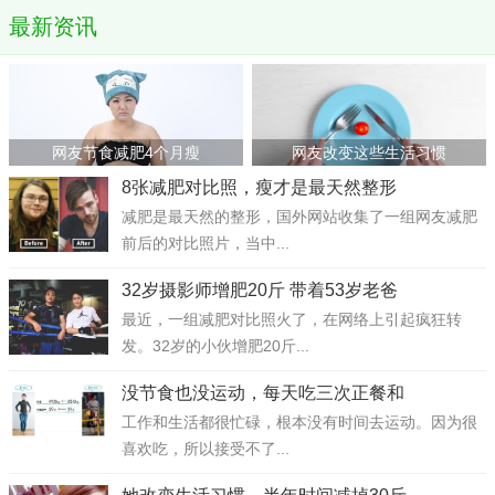
最新资讯
网友节食减肥4个月瘦
网友改变这些生活习惯
8张减肥对比照，瘦才是最天然整形
减肥是最天然的整形，国外网站收集了一组网友减肥
前后的对比照片，当中...
32岁摄影师增肥20斤 带着53岁老爸
最近，一组减肥对比照火了，在网络上引起疯狂转
发。32岁的小伙增肥20斤...
没节食也没运动，每天吃三次正餐和
工作和生活都很忙碌，根本没有时间去运动。因为很
喜欢吃，所以接受不了...