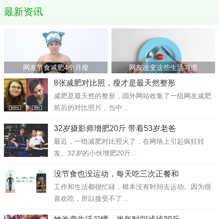
最新资讯
网友节食减肥4个月瘦
网友改变这些生活习惯
8张减肥对比照，瘦才是最天然整形
减肥是最天然的整形，国外网站收集了一组网友减肥
前后的对比照片，当中...
32岁摄影师增肥20斤 带着53岁老爸
最近，一组减肥对比照火了，在网络上引起疯狂转
发。32岁的小伙增肥20斤...
没节食也没运动，每天吃三次正餐和
工作和生活都很忙碌，根本没有时间去运动。因为很
喜欢吃，所以接受不了...