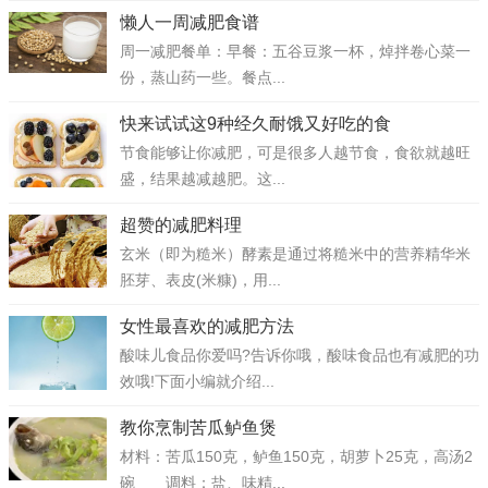
懒人一周减肥食谱
周一减肥餐单：早餐：五谷豆浆一杯，焯拌卷心菜一
份，蒸山药一些。餐点...
快来试试这9种经久耐饿又好吃的食
节食能够让你减肥，可是很多人越节食，食欲就越旺
盛，结果越减越肥。这...
超赞的减肥料理
玄米（即为糙米）酵素是通过将糙米中的营养精华米
胚芽、表皮(米糠)，用...
女性最喜欢的减肥方法
酸味儿食品你爱吗?告诉你哦，酸味食品也有减肥的功
效哦!下面小编就介绍...
教你烹制苦瓜鲈鱼煲
材料：苦瓜150克，鲈鱼150克，胡萝卜25克，高汤2
碗 调料：盐、味精...