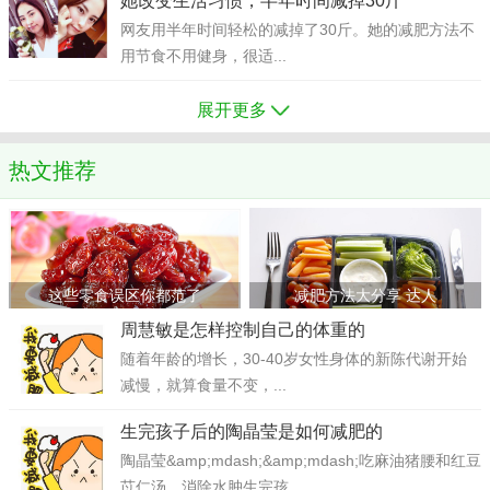
她改变生活习惯，半年时间减掉30斤
网友用半年时间轻松的减掉了30斤。她的减肥方法不
用节食不用健身，很适...
展开更多
热文推荐
这些零食误区你都范了
减肥方法大分享 达人
周慧敏是怎样控制自己的体重的
随着年龄的增长，30-40岁女性身体的新陈代谢开始
减慢，就算食量不变，...
生完孩子后的陶晶莹是如何减肥的
陶晶莹&amp;mdash;&amp;mdash;吃麻油猪腰和红豆
苡仁汤，消除水肿生完孩...